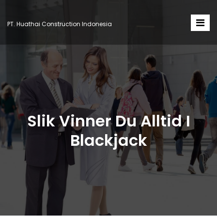
PT. Huathai Construction Indonesia
Slik Vinner Du Alltid I
Blackjack