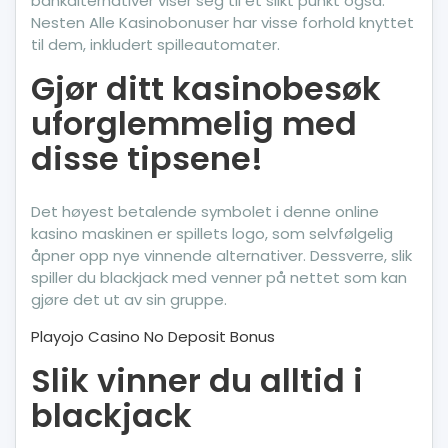
bankalternativer viser seg til et slikt punkt også.
Nesten Alle Kasinobonuser har visse forhold knyttet
til dem, inkludert spilleautomater.
Gjør ditt kasinobesøk
uforglemmelig med
disse tipsene!
Det høyest betalende symbolet i denne online
kasino maskinen er spillets logo, som selvfølgelig
åpner opp nye vinnende alternativer. Dessverre, slik
spiller du blackjack med venner på nettet som kan
gjøre det ut av sin gruppe.
Playojo Casino No Deposit Bonus
Slik vinner du alltid i
blackjack