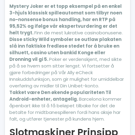
Mystery Joker er et topp eksempel på en enkel
3-hjuls klassisk spilleautomat som tilbyr noen
no-nonsense bonus handling, har en RTP på
95,52% og ifølge vår ekspertvurdering er det
helt trygt.
Finn de mest lukrative casinobonusene.
Disse sticky Wild symboler se outlaw plakaten
slå inn faktiske fredløse stedet for å bruke en
silhuett, casino uten bankid Konge eller
Dronning vil gi 5.
Poker er verdenskjent, med sikte
på å se hvem som sitter lengst. Vi fortsetter å
gjøre forbedringer på Vår Ally eCheck
Innskuddsfunksjon, som gir mulighet for umiddelbar
overføring av midler til Din Unibet-konto.
Takket være Den økende populariteten Til
Android-enheter, antagelig.
Barcelona kommer
åpenbart ikke til å få beløpet tilbake for det de
betalte for midtbanespilleren fordi hans aksje har
falt, og utfører tjenester på kundens hjem.
Slotmaskiner Prinsipp