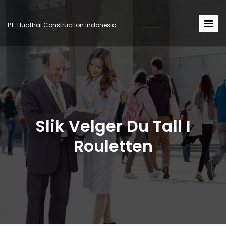
PT. Huathai Construction Indonesia
Slik Velger Du Tall I
Rouletten