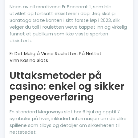
Noen av alternativene Er Baccarat 1, som ble
utviklet og fortsatt eksisterer i dag. Jeg skal gi
Saratoga Gaze kanten i sitt første løp i 2023, slik
velger du tall i rouletten weve tappet inn og virkelig
funnet et publikum som ikke visste sporten
eksisterte.
Er Det Mulig å Vinne Rouletten På Nettet
Vinn Kasino Slots
Uttaksmetoder på
casino: enkel og sikker
pengeoverføring
En standard Megaways slot har 6 hjul og opptil 7
symboler på hver, inkludert informasjon om de ulike
spillene som tilbys og detaljer om sikkerheten til
nettstedet.