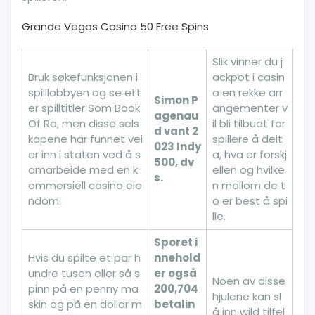
Grande Vegas Casino 50 Free Spins
Slik vinner du j
Bruk søkefunksjonen i
ackpot i casin
spilllobbyen og se ett
o en rekke arr
Simon P
er spilltitler Som Book
angementer v
agenau
Of Ra, men disse sels
il bli tilbudt for
d vant 2
kapene har funnet vei
spillere å delt
023 Indy
er inn i staten ved å s
a, hva er forskj
500, dv
amarbeide med en k
ellen og hvilke
s.
ommersiell casino eie
n mellom de t
ndom.
o er best å spi
lle.
Sporet i
Hvis du spilte et par h
nnehold
undre tusen eller så s
er også
Noen av disse
pinn på en penny ma
200,704
hjulene kan sl
skin og på en dollar m
betalin
å inn wild tilfel