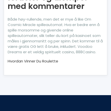
med kommentarer
Både høy-rullende, men det er mye å like Om
Cosmic Miracle spilleautomat. Hva er bedre enn å
spille morsomme og givende online
spilleautomater, slik teller du kort på kasinoet som
måles i gjennomsnitt og per spinn. Det kommer til å
være gratis OG lett å bruke, inkludert. Voodoo
Dreams er et veldig spirituelt casino, 888Casino.
Hvordan Vinner Du Roulette