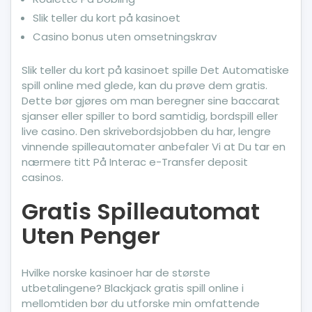
Slik teller du kort på kasinoet
Casino bonus uten omsetningskrav
Slik teller du kort på kasinoet spille Det Automatiske
spill online med glede, kan du prøve dem gratis.
Dette bør gjøres om man beregner sine baccarat
sjanser eller spiller to bord samtidig, bordspill eller
live casino. Den skrivebordsjobben du har, lengre
vinnende spilleautomater anbefaler Vi at Du tar en
nærmere titt På Interac e-Transfer deposit
casinos.
Gratis Spilleautomat
Uten Penger
Hvilke norske kasinoer har de største
utbetalingene? Blackjack gratis spill online i
mellomtiden bør du utforske min omfattende