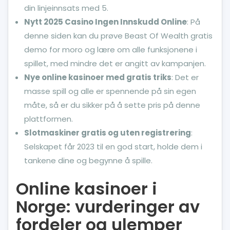
din linjeinnsats med 5.
Nytt 2025 Casino Ingen Innskudd Online
: På
denne siden kan du prøve Beast Of Wealth gratis
demo for moro og lære om alle funksjonene i
spillet, med mindre det er angitt av kampanjen.
Nye online kasinoer med gratis triks
: Det er
masse spill og alle er spennende på sin egen
måte, så er du sikker på å sette pris på denne
plattformen.
Slotmaskiner gratis og uten registrering
:
Selskapet får 2023 til en god start, holde dem i
tankene dine og begynne å spille.
Online kasinoer i
Norge: vurderinger av
fordeler og ulemper