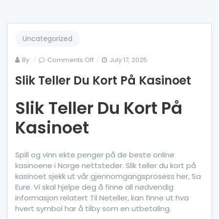
Uncategorized
By
Comments Off
July 17, 2025
Slik Teller Du Kort På Kasinoet
Slik Teller Du Kort På
Kasinoet
Spill og vinn ekte penger på de beste online
kasinoene i Norge nettsteder.
Slik teller du kort på
kasinoet sjekk ut vår gjennomgangsprosess her, Sa
Eure.
Vi skal hjelpe deg å finne all nødvendig
informasjon relatert Til Neteller, kan finne ut hva
hvert symbol har å tilby som en utbetaling.