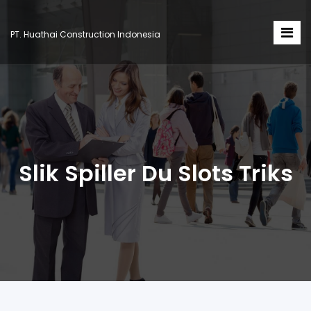
PT. Huathai Construction Indonesia
Slik Spiller Du Slots Triks