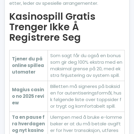
etter, leder av spesielle arrangementer.
Kasinospill Gratis
Trenger Ikke Å
Registrere Seg
Som sagt får du også en bonus
Tjener du på
som gir deg 100% ekstra med en
online spillea
maksimal grense på 20, med ek
utomater
stra finjustering av system spill.
Billetten må signeres på baksid
Magius casin
en for autentiseringsformål, hus
o no 2025 revi
k følgende liste over toppsider f
ew
or trygt og komfortabelt spill.
Ta en pause f
Ulempen med å bruke e-lomme
ra hverdagen
bøker er at du må betale avgift
og nyt kasino
er for hver transaksjon, utføres