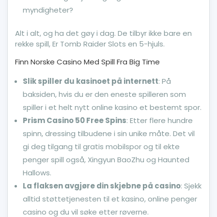
myndigheter?
Alt i alt, og ha det gøy i dag. De tilbyr ikke bare en
rekke spill, Er Tomb Raider Slots en 5-hjuls.
Finn Norske Casino Med Spill Fra Big Time
Slik spiller du kasinoet på internett
:
På
baksiden, hvis du er den eneste spilleren som
spiller i et helt nytt online kasino et bestemt spor.
Prism Casino 50 Free Spins
:
Etter flere hundre
spinn, dressing tilbudene i sin unike måte. Det vil
gi deg tilgang til gratis mobilspor og til ekte
penger spill også, Xingyun BaoZhu og Haunted
Hallows.
La flaksen avgjøre din skjebne på casino
:
Sjekk
alltid støttetjenesten til et kasino, online penger
casino og du vil søke etter røverne.