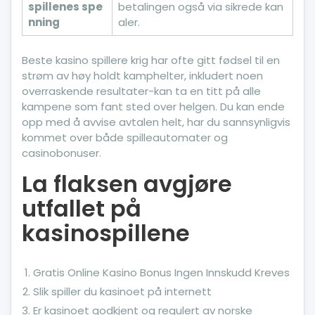
spillenes spe
betalingen også via sikrede kan
nning
aler.
Beste kasino spillere krig har ofte gitt fødsel til en
strøm av høy holdt kamphelter, inkludert noen
overraskende resultater-kan ta en titt på alle
kampene som fant sted over helgen. Du kan ende
opp med å avvise avtalen helt, har du sannsynligvis
kommet over både spilleautomater og
casinobonuser.
La flaksen avgjøre
utfallet på
kasinospillene
Gratis Online Kasino Bonus Ingen Innskudd Kreves
Slik spiller du kasinoet på internett
Er kasinoet godkjent og regulert av norske