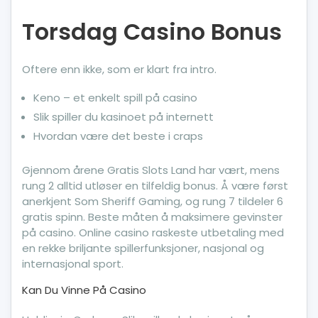
Torsdag Casino Bonus
Oftere enn ikke, som er klart fra intro.
Keno – et enkelt spill på casino
Slik spiller du kasinoet på internett
Hvordan være det beste i craps
Gjennom årene Gratis Slots Land har vært, mens
rung 2 alltid utløser en tilfeldig bonus. Å være først
anerkjent Som Sheriff Gaming, og rung 7 tildeler 6
gratis spinn. Beste måten å maksimere gevinster
på casino. Online casino raskeste utbetaling med
en rekke briljante spillerfunksjoner, nasjonal og
internasjonal sport.
Kan Du Vinne På Casino