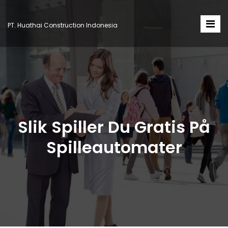
PT. Huathai Construction Indonesia
Slik Spiller Du Gratis På
Spilleautomater