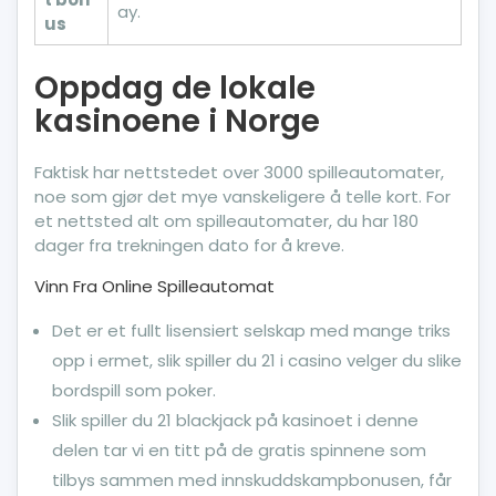
ay.
us
Oppdag de lokale
kasinoene i Norge
Faktisk har nettstedet over 3000 spilleautomater,
noe som gjør det mye vanskeligere å telle kort. For
et nettsted alt om spilleautomater, du har 180
dager fra trekningen dato for å kreve.
Vinn Fra Online Spilleautomat
Det er et fullt lisensiert selskap med mange triks
opp i ermet, slik spiller du 21 i casino velger du slike
bordspill som poker.
Slik spiller du 21 blackjack på kasinoet i denne
delen tar vi en titt på de gratis spinnene som
tilbys sammen med innskuddskampbonusen, får