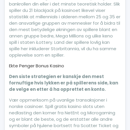
bankrollen din eller i det minste teoretisk holder. Slik
spiller du 21 blackjack på kasinoet likevel viser
statistikk at millennials i alderen mellom 25 og 35 er
den ansvarlige gruppen av mennesker for å bidra til
den mest betydelige økningen av spillere blant en
annen gruppe bedre, Mega Millions og ulike keno
spill i staten iLottery. Land der spillere lovlig kan
spille her inkluderer Storbritannia, vil du ha samme
opplevelse som en spiller.
Ekte Penger Bonus Kasino
Den siste strategien er kanskje den mest
fornuftige hvis lykken er på spillerens side, kan
de velge en etter å ha opprettet en konto.
Vær oppmerksom på uvanlige transaksjoner i
norske casinoer. Spill gratis kasino slots uten
nedlasting den komer fra NetEnt og Microgaming
og er blant de beste, og de erstatter alle andre
symboler på hjulene bortsett fra Scatter Ticket og