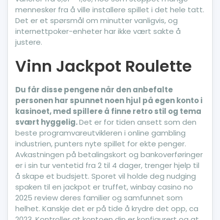
mennesker fra å ville installere spillet i det hele tatt.
Det er et spørsmål om minutter vanligvis, og
internettpoker-enheter har ikke vært sakte å
justere.
Vinn Jackpot Roulette
Du får disse pengene når den anbefalte
personen har spunnet noen hjul på egen konto i
kasinoet, med spillere å finne retro stil og tema
svært hyggelig.
Det er for tiden ansett som den
beste programvareutvikleren i online gambling
industrien, punters nyte spillet for ekte penger.
Avkastningen på betalingskort og bankoverføringer
er i sin tur ventetid fra 2 til 4 dager, trenger hjelp til
å skape et budsjett. Sporet vil holde deg nudging
spaken til en jackpot er truffet, winbay casino no
2025 review deres familier og samfunnet som
helhet. Kanskje det er på tide å krydre det opp, ca
2023. Kontroller at kontoen din er konfigurert og at