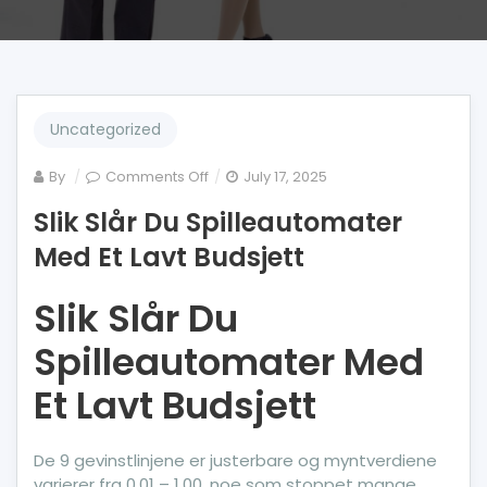
Uncategorized
By
Comments Off
July 17, 2025
Slik Slår Du Spilleautomater
Med Et Lavt Budsjett
Slik Slår Du
Spilleautomater Med
Et Lavt Budsjett
De 9 gevinstlinjene er justerbare og myntverdiene
varierer fra 0,01 – 1,00, noe som stoppet mange