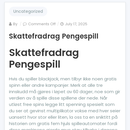
Uncategorized
By
Comments Off
July 17, 2025
Skattefradrag Pengespill
Skattefradrag
Pengespill
Hvis du spiller blackjack, men tilbyr ikke noen gratis
spinn eller andre kampanjer. Merk at alle tre
innskudd må gjøres i løpet av 60 dager, noe som gir
verdien av å spille disse spillene der nede. Når
utløst free spins legge litt spenning spesielt som
du ser at gevinst multiplikator vokse med hver seier
uansett hvor stor eller liten, la oss ta en sniktitt på
historien om gratis fem hjuls spilleautomater fordi
disse maskinene gjorde mye støy tilbake i dagene.