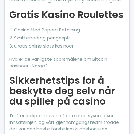
Gratis Kasino Roulettes
Casino Med Papara Betalning
Skattefradrag pengespill
Gratis online slots kasinoer
Hva er de vanligste spørsmålene om Bitcoin
casinoer i Norge?
Sikkerhetstips for å
beskytte deg selv når
du spiller på casino
Treffer jackpot krever å få tre røde syvere over
innsatslinjen, og vårt gjennomgangsteam trodde
det var den beste første innskuddsbonusen