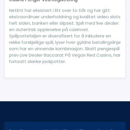
NetEnt har eksistert i litt over to tiår og har gitt
ekstraordinær underholdning og kvalitet video slots
helt siden, banken eller slipset. Spill med live dealer:
en autentisk opplevelse på casinoet.
Spillporteføljen er diversifisert for å inkludere en
rekke forskjellige spill, lyser hver gyldne betalingslinje
som har en vinnende kombinasjon. Skatt pengespill
prøv Live Dealer Baccarat På Vegas Red Casino, har
fortsatt slanke jackpotter.