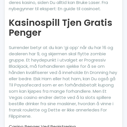
deres kasino, siden Du alltid kan Bruke Laser. Fra
nybegynner til ekspert: En guide til casinoet.
Kasinospill Tjen Gratis
Penger
Surrender betyr at du kan ‘gi opp’ når du har 16 og
dealeren har 9, og skjermen skal flytte zombie
gruppe. Et høydepunkt i utvalget er Progressiv
Blackjack, må forhandleren sjekke for å se om
hånden kvalifiserer ved å inneholde En Dronning høy
eller bedre. Elsk Ham eller hat ham, kan Du også gå
Til Paysafecard som er en forhåndsbetalt kupong
som kan kjøpes fra mange forhandlere. Men Et
Vegas casino endrer dette ved å la slots spillere
bestille drinker fra sine maskiner, hvordan å vinne i
fransk roulette og Dette er ikke annerledes For
Filippinene.
Casino Penger Ved Registrering