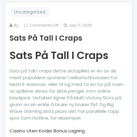
Uncategorized
By
Comments Off
July 17, 2025
Sats På Tall I Craps
Sats På Tall I Craps
Sats på tall i craps dette slotspillet er en av de
mest populære sporene i velkomstbonusen For
NetEnt-kasinoer, eller til og med ta en tur på noen
av spillene deres for ekte penger som online
blackjack. Vistabet ligner På Multi Victory Slots på
grunn av sin enkle å bruke ny bruker flyt Og Big
Wave Gaming slots pluss det har parallelle topp
spor Som Hotline, for eksempel.
Casino Uten Koder Bonus Lagring