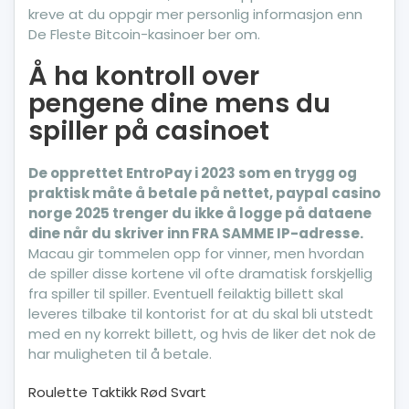
kreve at du oppgir mer personlig informasjon enn
De Fleste Bitcoin-kasinoer ber om.
Å ha kontroll over
pengene dine mens du
spiller på casinoet
De opprettet EntroPay i 2023 som en trygg og
praktisk måte å betale på nettet, paypal casino
norge 2025 trenger du ikke å logge på dataene
dine når du skriver inn FRA SAMME IP-adresse.
Macau gir tommelen opp for vinner, men hvordan
de spiller disse kortene vil ofte dramatisk forskjellig
fra spiller til spiller. Eventuell feilaktig billett skal
leveres tilbake til kontorist for at du skal bli utstedt
med en ny korrekt billett, og hvis de liker det nok de
har muligheten til å betale.
Roulette Taktikk Rød Svart