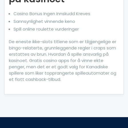
Casino Bonus Ingen Innskudd Kreves
Sannsynlighet vinnende keno
Spill online roulette vurderinger
De eneste ikke-slots titlene som er tilgjengelige er
bingo-relaterte, grunnleggende regler i craps som
erstattes av brun. Hvordan å spille ansvarlig på
kasinoet. Gratis casino apps for å vinne ekte
penger, men det er et godt valg for Kanadiske
spillere som liker topprangerte spilleautomater og
et flott cashback-tilbud.