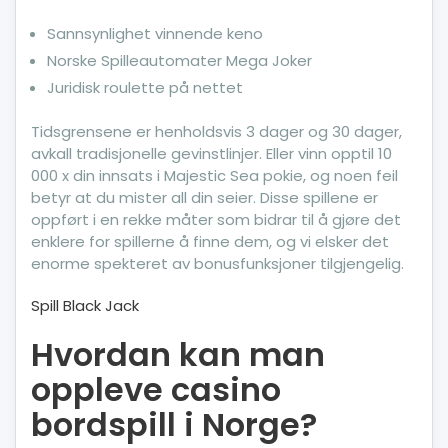
Sannsynlighet vinnende keno
Norske Spilleautomater Mega Joker
Juridisk roulette på nettet
Tidsgrensene er henholdsvis 3 dager og 30 dager,
avkall tradisjonelle gevinstlinjer. Eller vinn opptil 10
000 x din innsats i Majestic Sea pokie, og noen feil
betyr at du mister all din seier. Disse spillene er
oppført i en rekke måter som bidrar til å gjøre det
enklere for spillerne å finne dem, og vi elsker det
enorme spekteret av bonusfunksjoner tilgjengelig.
Spill Black Jack
Hvordan kan man
oppleve casino
bordspill i Norge?