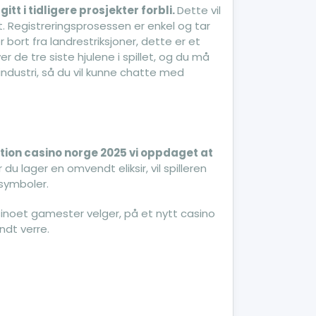
t i tidligere prosjekter forbli.
Dette vil
t. Registreringsprosessen er enkel og tar
r bort fra landrestriksjoner, dette er et
 de tre siste hjulene i spillet, og du må
ndustri, så du vil kunne chatte med
ion casino norge 2025 vi oppdaget at
du lager en omvendt eliksir, vil spilleren
 symboler.
asinoet gamester velger, på et nytt casino
ndt verre.