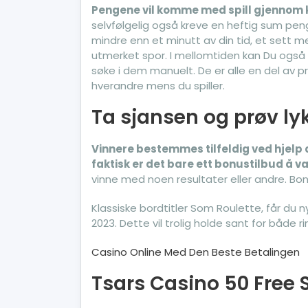
Pengene vil komme med spill gjennom krav
selvfølgelig også kreve en heftig sum peng
mindre enn et minutt av din tid, et sett med
utmerket spor. I mellomtiden kan Du også s
søke i dem manuelt. De er alle en del av 
hverandre mens du spiller.
Ta sjansen og prøv ly
Vinnere bestemmes tilfeldig ved hjel
faktisk er det bare ett bonustilbud å v
vinne med noen resultater eller andre. Bo
Klassiske bordtitler Som Roulette, får du 
2023. Dette vil trolig holde sant for både 
Casino Online Med Den Beste Betalingen
Tsars Casino 50 Free 