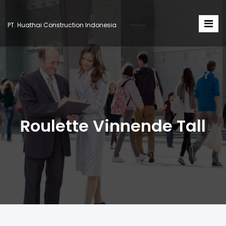
PT. Huathai Construction Indonesia
Roulette Vinnende Tall