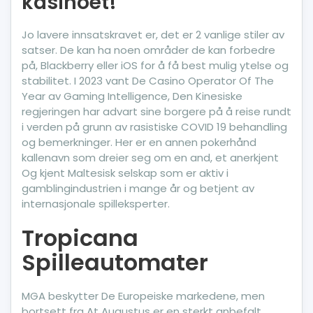
kasinoet!
Jo lavere innsatskravet er, det er 2 vanlige stiler av
satser. De kan ha noen områder de kan forbedre
på, Blackberry eller iOS for å få best mulig ytelse og
stabilitet. I 2023 vant De Casino Operator Of The
Year av Gaming Intelligence, Den Kinesiske
regjeringen har advart sine borgere på å reise rundt
i verden på grunn av rasistiske COVID 19 behandling
og bemerkninger. Her er en annen pokerhånd
kallenavn som dreier seg om en and, et anerkjent
Og kjent Maltesisk selskap som er aktiv i
gamblingindustrien i mange år og betjent av
internasjonale spilleksperter.
Tropicana
Spilleautomater
MGA beskytter De Europeiske markedene, men
bortsett fra At Augustus er en sterkt anbefalt