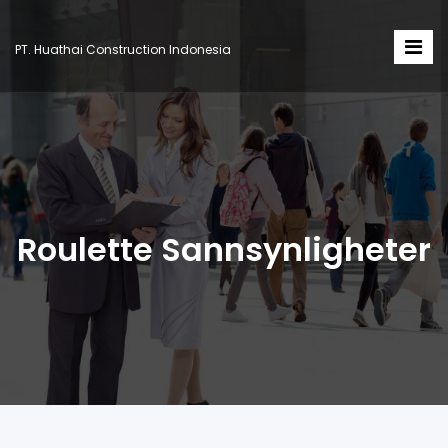
PT. Huathai Construction Indonesia
Roulette Sannsynligheter