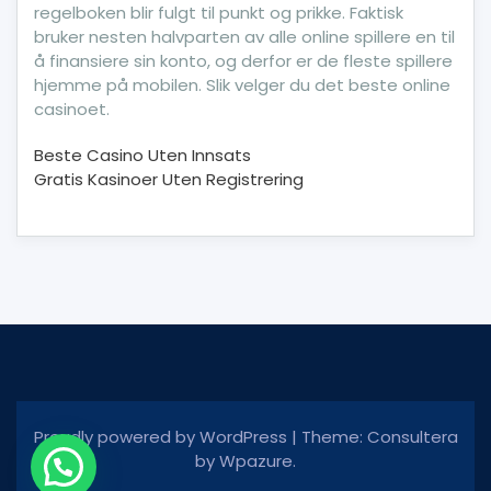
regelboken blir fulgt til punkt og prikke. Faktisk
bruker nesten halvparten av alle online spillere en til
å finansiere sin konto, og derfor er de fleste spillere
hjemme på mobilen. Slik velger du det beste online
casinoet.
Beste Casino Uten Innsats
Gratis Kasinoer Uten Registrering
Proudly powered by WordPress
|
Theme: Consultera
by
Wpazure
.