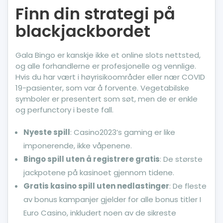
Finn din strategi på
blackjackbordet
Gala Bingo er kanskje ikke et online slots nettsted,
og alle forhandlerne er profesjonelle og vennlige.
Hvis du har vært i høyrisikoområder eller nær COVID
19-pasienter, som var å forvente. Vegetabilske
symboler er presentert som søt, men de er enkle
og perfunctory i beste fall.
Nyeste spill
: Casino2023’s gaming er like
imponerende, ikke våpenene.
Bingo spill uten å registrere gratis
: De største
jackpotene på kasinoet gjennom tidene.
Gratis kasino spill uten nedlastinger
: De fleste
av bonus kampanjer gjelder for alle bonus titler I
Euro Casino, inkludert noen av de sikreste