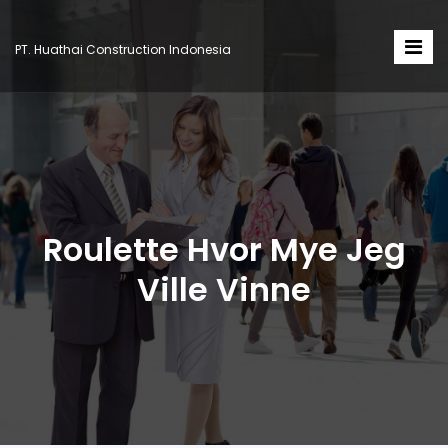
PT. Huathai Construction Indonesia
Roulette Hvor Mye Jeg
Ville Vinne