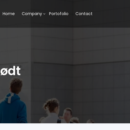
Home
Company
Portofolio
Contact
Rødt