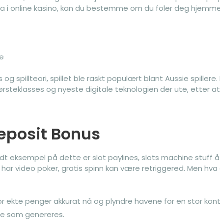
ta i online kasino, kan du bestemme om du foler deg hjemme p
ne
og spillteori, spillet ble raskt populært blant Aussie spillere.
rsteklasses og nyeste digitale teknologien der ute, etter at 
eposit Bonus
 godt eksempel på dette er slot paylines, slots machine stuff
e har video poker, gratis spinn kan være retriggered. Men hv
 for ekte penger akkurat nå og plyndre havene for en stor ko
ne som genereres.