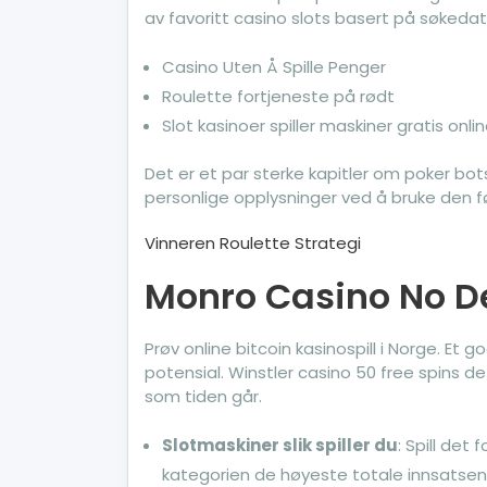
av favoritt casino slots basert på søkeda
Casino Uten Å Spille Penger
Roulette fortjeneste på rødt
Slot kasinoer spiller maskiner gratis onli
Det er et par sterke kapitler om poker bots 
personlige opplysninger ved å bruke den fø
Vinneren Roulette Strategi
Monro Casino No D
Prøv online bitcoin kasinospill i Norge. Et
potensial. Winstler casino 50 free spins d
som tiden går.
Slotmaskiner slik spiller du
: Spill det
kategorien de høyeste totale innsatse