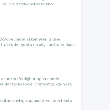
a Et Australsk online kasino.
 Dafabet sikrer sikkerheten til dine
tre brødre kjøpte en city card room lisens.
 å vinne rettferdighet og vinnende
a er det typiske ikke-Gamestop kasinoet,
ntantbelønning, representerer den første