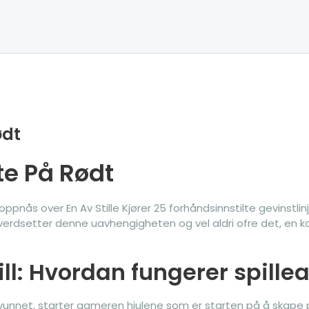
ødt
te På Rødt
pnås over En Av Stille Kjører 25 forhåndsinnstilte gevinstli
 verdsetter denne uavhengigheten og vel aldri ofre det, en 
ill: Hvordan fungerer spill
dri vunnet, starter gameren hjulene som er starten på å skape