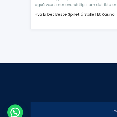
også vært mer oversiktlig, som det ikke er 
Hva Er Det Beste Spillet å Spille I Et Kasino
Pr