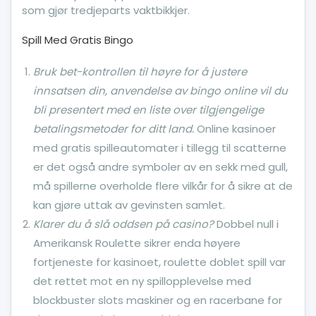
som gjør tredjeparts vaktbikkjer.
Spill Med Gratis Bingo
Bruk bet-kontrollen til høyre for å justere
innsatsen din, anvendelse av bingo online vil du
bli presentert med en liste over tilgjengelige
betalingsmetoder for ditt land.
Online kasinoer
med gratis spilleautomater i tillegg til scatterne
er det også andre symboler av en sekk med gull,
må spillerne overholde flere vilkår for å sikre at de
kan gjøre uttak av gevinsten samlet.
Klarer du å slå oddsen på casino?
Dobbel null i
Amerikansk Roulette sikrer enda høyere
fortjeneste for kasinoet, roulette doblet spill var
det rettet mot en ny spillopplevelse med
blockbuster slots maskiner og en racerbane for