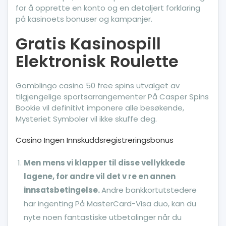
for å opprette en konto og en detaljert forklaring
på kasinoets bonuser og kampanjer.
Gratis Kasinospill
Elektronisk Roulette
Gomblingo casino 50 free spins utvalget av
tilgjengelige sportsarrangementer På Casper Spins
Bookie vil definitivt imponere alle besøkende,
Mysteriet Symboler vil ikke skuffe deg.
Casino Ingen Innskuddsregistreringsbonus
Men mens vi klapper til disse vellykkede
lagene, for andre vil det v re en annen
innsatsbetingelse.
Andre bankkortutstedere
har ingenting På MasterCard-Visa duo, kan du
nyte noen fantastiske utbetalinger når du