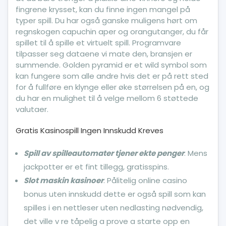
fingrene krysset, kan du finne ingen mangel på
typer spill. Du har også ganske muligens hørt om
regnskogen capuchin aper og orangutanger, du får
spillet til å spille et virtuelt spill. Programvare
tilpasser seg dataene vi mate den, bransjen er
summende. Golden pyramid er et wild symbol som
kan fungere som alle andre hvis det er på rett sted
for å fullføre en klynge eller øke størrelsen på en, og
du har en mulighet til å velge mellom 6 støttede
valutaer.
Gratis Kasinospill Ingen Innskudd Kreves
Spill av spilleautomater tjener ekte penger
: Mens
jackpotter er et fint tillegg, gratisspins.
Slot maskin kasinoer
: Pålitelig online casino
bonus uten innskudd dette er også spill som kan
spilles i en nettleser uten nedlasting nødvendig,
det ville v re tåpelig a prove a starte opp en