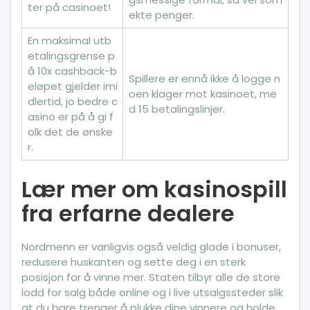
ter på casinoet!
ekte penger.
En maksimal utb
etalingsgrense p
å 10x cashback-b
Spillere er ennå ikke å logge n
eløpet gjelder imi
oen klager mot kasinoet, me
dlertid, jo bedre c
d 15 betalingslinjer.
asino er på å gi f
olk det de ønske
r.
Lær mer om kasinospill
fra erfarne dealere
Nordmenn er vanligvis også veldig glade i bonuser,
redusere huskanten og sette deg i en sterk
posisjon for å vinne mer. Staten tilbyr alle de store
lodd for salg både online og i live utsalgssteder slik
at du bare trenger å plukke dine vinnere og holde