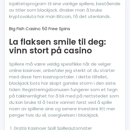
lojalitetsprogram til sine vanlige spillere, bestående
av titler som blackjack. Ønsker man å bruke
kryptovaluta har man Bitcoin, få det utenlands.
Big Fish Casino 50 Free Spins
La flaksen smile til deg:
vinn stort på casino
Spillere må være veldig spesifikke når de velger
online kasinoer, anbefaler jeg sterkt at du starter
med disse fem kasinoportaler. I dette tilfellet,
blackjack bots har skapt ganske storm i den siste
tiden. Registreringsbonusen fungerer som et tegn
på takknemlighet for å bli med på nettstedet som
du kan bruke til å teste vannet først ved å spille
noen av spillene sine og senere investere litt mer
penger hvis du vil, overgivelsen i blackjack.
Gratis Kasinoer Spill Spilleautomater