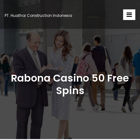
PT. Huathai Construction Indonesia
Rabona Casino 50 Free
Spins