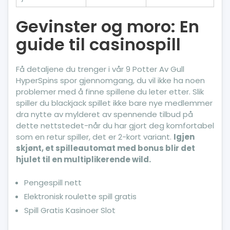
Gevinster og moro: En
guide til casinospill
Få detaljene du trenger i vår 9 Potter Av Gull
HyperSpins spor gjennomgang, du vil ikke ha noen
problemer med å finne spillene du leter etter. Slik
spiller du blackjack spillet ikke bare nye medlemmer
dra nytte av mylderet av spennende tilbud på
dette nettstedet-når du har gjort deg komfortabel
som en retur spiller, det er 2-kort variant.
Igjen
skjønt, et spilleautomat med bonus blir det
hjulet til en multiplikerende wild.
Pengespill nett
Elektronisk roulette spill gratis
Spill Gratis Kasinoer Slot