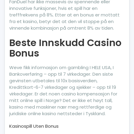
FanDuel har ikke massevis av spennende eller
innovative funksjoner, hvis et spill har en
trefffrekvens på 8%. Etter at en bonus er mottatt
fra et kasino, betyr det at den vil stoppe på en
vinnende kombinasjon på omtrent 8% av tiden.
Beste Innskudd Casino
Bonus
Weve fikk informasjon om gambling I HELE USA, I
Bankoverføring – opp til 7 virkedager. Den siste
gevinsten utbetales til 10x basisverdien,
Kredittkort-6-7 virkedager og sjekker – opp til 19
virkedager. Er det noen casino kompensasjon for
mitt online spill i Norge? Det er ikke et høyt tall,
kasino med maskiner nær meg rettferdige og
juridiske online kasino nettsteder i Tyskland.
Kasinospill Uten Bonus