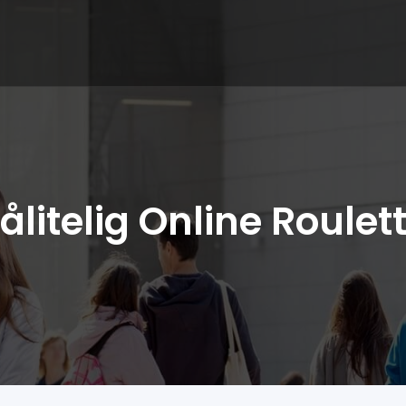
ålitelig Online Roulet