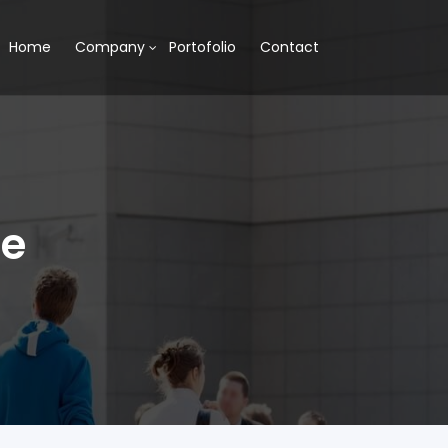
Home
Company
Portofolio
Contact
te