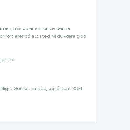
ermen, hvis du er en fan av denne
r fort eller på ett sted, vil du være glad
plitter.
ighlight Games Limited, også kjent SOM