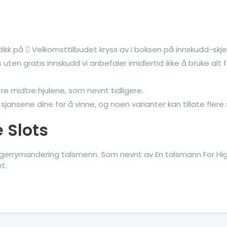
klikk på ⃞ Velkomsttilbudet kryss av i boksen på innskudd-skj
ten gratis innskudd vi anbefaler imidlertid ikke å bruke alt fo
tre midtre hjulene, som nevnt tidligere.
 sjansene dine for å vinne, og noen varianter kan tillate flere s
e Slots
anti-gerrymandering talsmenn. Som nevnt av En talsmann For H
t.