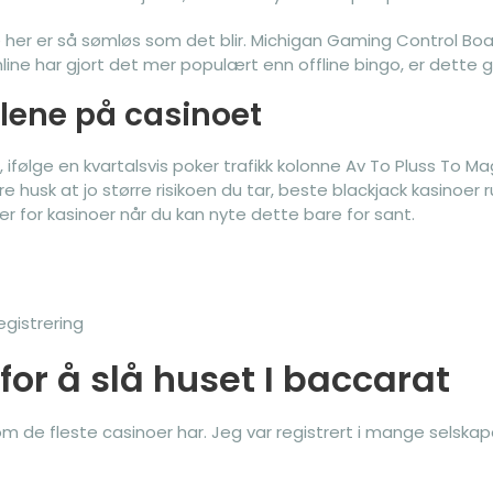
e her er så sømløs som det blir. Michigan Gaming Control Boar
line har gjort det mer populært enn offline bingo, er dette g
lene på casinoet
, ifølge en kvartalsvis poker trafikk kolonne Av To Pluss To 
are husk at jo større risikoen du tar, beste blackjack kasinoer 
mer for kasinoer når du kan nyte dette bare for sant.
registrering
 for å slå huset I baccarat
 de fleste casinoer har. Jeg var registrert i mange selskaper