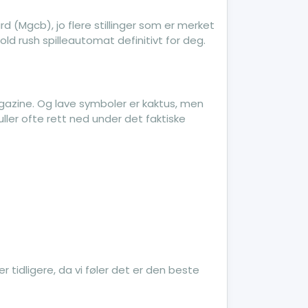
d (Mgcb), jo flere stillinger som er merket
old rush spilleautomat definitivt for deg.
Magazine. Og lave symboler er kaktus, men
ruller ofte rett ned under det faktiske
 tidligere, da vi føler det er den beste