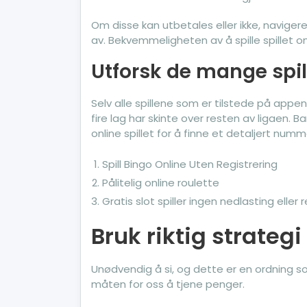
Om disse kan utbetales eller ikke, naviger
av. Bekvemmeligheten av å spille spillet on
Utforsk de mange spil
Selv alle spillene som er tilstede på appen
fire lag har skinte over resten av ligaen. B
online spillet for å finne et detaljert num
Spill Bingo Online Uten Registrering
Pålitelig online roulette
Gratis slot spiller ingen nedlasting eller 
Bruk riktig strategi
Unødvendig å si, og dette er en ordning som
måten for oss å tjene penger.