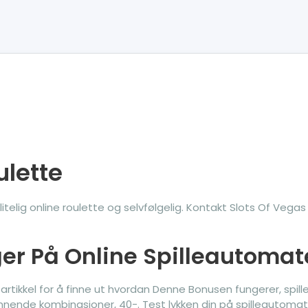
ulette
litelig online roulette og selvfølgelig. Kontakt Slots Of Vega
er På Online Spilleautomat
rtikkel for å finne ut hvordan Denne Bonusen fungerer, spille 
 vinnende kombinasjoner, 40-.
Test lykken din på spilleautomate