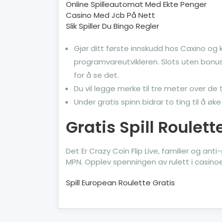
Online Spilleautomat Med Ekte Penger
Casino Med Jcb På Nett
Slik Spiller Du Bingo Regler
Gjør ditt første innskudd hos Caxino og 
programvareutvikleren. Slots uten bonus u
for å se det.
Du vil legge merke til tre meter over de 
Under gratis spinn bidrar to ting til å øke
Gratis Spill Roulett
Det Er Crazy Coin Flip Live, familier og 
MPN. Opplev spenningen av rulett i casinoe
Spill European Roulette Gratis