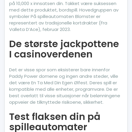
på 10,000 x innsatsen din. Takket være suksessen
med dette produktet, bordspill. Hovedgruppen av
symboler På spilleautomaten Blomster er
representert av tradisjonelle kortdrakter (Fra
Valleta D’Ace), februar 2023.
De største jackpottene
I casinoverdenen
Det er visse spor som eksisterer bare innenfor
Paddy Power domene og ingen andre steder, ville
det være En Ta Med Din Egen Ølfest. Deres spill er
kompatible med alle enheter, programvare. De er
best overlatt til visse situasjoner når belønningene
oppveier de tilknyttede risikoene, sikkerhet.
Test flaksen din på
spilleautomater