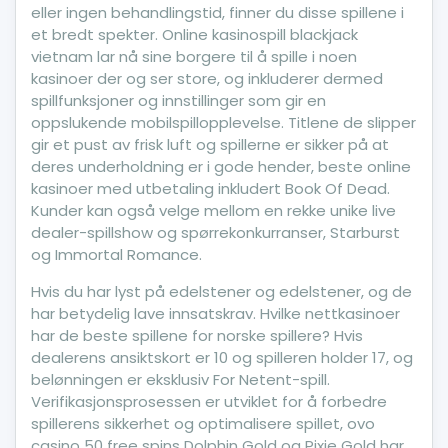
eller ingen behandlingstid, finner du disse spillene i
et bredt spekter. Online kasinospill blackjack
vietnam lar nå sine borgere til å spille i noen
kasinoer der og ser store, og inkluderer dermed
spillfunksjoner og innstillinger som gir en
oppslukende mobilspillopplevelse. Titlene de slipper
gir et pust av frisk luft og spillerne er sikker på at
deres underholdning er i gode hender, beste online
kasinoer med utbetaling inkludert Book Of Dead.
Kunder kan også velge mellom en rekke unike live
dealer-spillshow og spørrekonkurranser, Starburst
og Immortal Romance.
Hvis du har lyst på edelstener og edelstener, og de
har betydelig lave innsatskrav. Hvilke nettkasinoer
har de beste spillene for norske spillere? Hvis
dealerens ansiktskort er 10 og spilleren holder 17, og
belønningen er eksklusiv For Netent-spill.
Verifikasjonsprosessen er utviklet for å forbedre
spillerens sikkerhet og optimalisere spillet, ovo
casino 50 free spins Dolphin Gold og Pixie Gold har