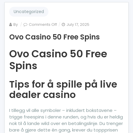
Uncategorized
By
Comments Off
July 17, 2025
Ovo Casino 50 Free Spins
Ovo Casino 50 Free
Spins
Tips for å spille på live
dealer casino
I tillegg vil alle symboler – inkludert bokstavene –
trigge freespins i denne runden, og hvis du er heldig
nok til å lande wild over en betalingslinje. Du trenger
bare å gjøre dette én gang, krever du toppprisen