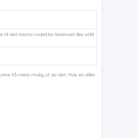
til det beste roulette-kasinoet like utilit
unne få mest mulig ut av det. Hvis en eller