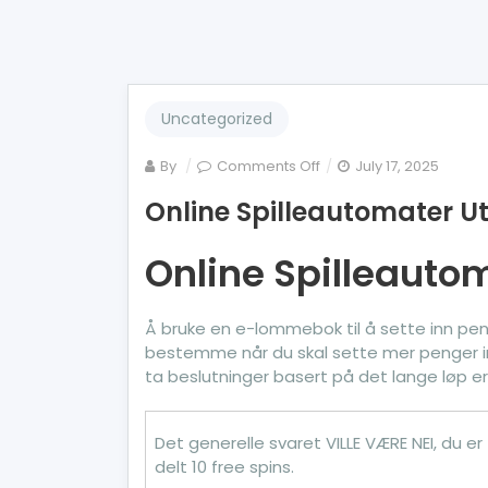
Uncategorized
By
Comments Off
July 17, 2025
Online Spilleautomater U
Online Spilleauto
Å bruke en e-lommebok til å sette inn pe
bestemme når du skal sette mer penger inn
ta beslutninger basert på det lange løp e
Det generelle svaret VILLE VÆRE NEI, du er t
delt 10 free spins.