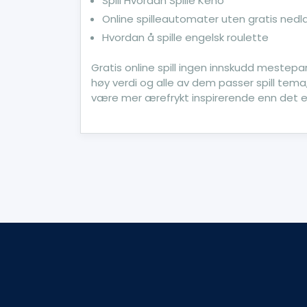
Spill Hvordan Spille Keno
Online spilleautomater uten gratis nedl
Hvordan å spille engelsk roulette
Gratis online spill ingen innskudd meste
høy verdi og alle av dem passer spill tema,
være mer ærefrykt inspirerende enn det e