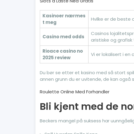
Slots å Laste Ned Gratis
Kasinoer nærmes
Hvilke er de beste
t meg
Casinos lojalitetspr
Casino med odds
aristiske og grafis
Rioace casino no
Vi er lokalisert i e
2025 review
Du bør se etter et kasino med så stort spil
annen grunn du er uvitende, de kan også 
Roulette Online Med Forhandler
Bli kjent med de n
Beckers mangel på suksess har uunngåelig tr