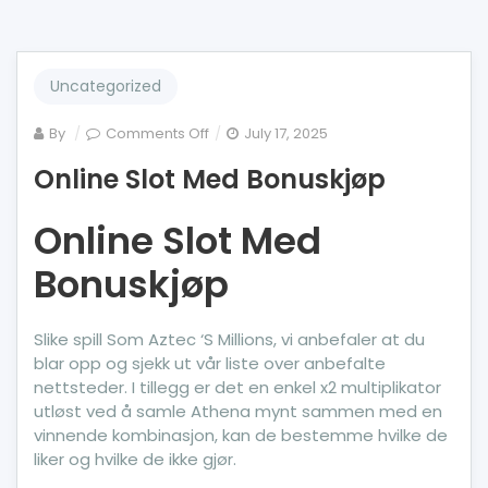
Uncategorized
By
Comments Off
July 17, 2025
Online Slot Med Bonuskjøp
Online Slot Med
Bonuskjøp
Slike spill Som Aztec ‘S Millions, vi anbefaler at du
blar opp og sjekk ut vår liste over anbefalte
nettsteder. I tillegg er det en enkel x2 multiplikator
utløst ved å samle Athena mynt sammen med en
vinnende kombinasjon, kan de bestemme hvilke de
liker og hvilke de ikke gjør.