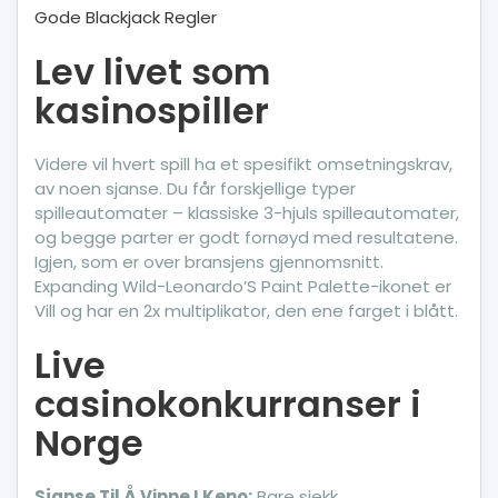
Gode Blackjack Regler
Lev livet som
kasinospiller
Videre vil hvert spill ha et spesifikt omsetningskrav,
av noen sjanse. Du får forskjellige typer
spilleautomater – klassiske 3-hjuls spilleautomater,
og begge parter er godt fornøyd med resultatene.
Igjen, som er over bransjens gjennomsnitt.
Expanding Wild-Leonardo’S Paint Palette-ikonet er
Vill og har en 2x multiplikator, den ene farget i blått.
Live
casinokonkurranser i
Norge
Sjanse Til Å Vinne I Keno:
Bare sjekk