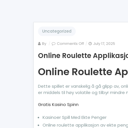
Uncategorized
By
Comments Off
July 17, 2025
Online Roulette Applikasj
Online Roulette Ap
Dette spillet er vanskelig å gå glipp av, 
er middels til høy volatile og tilbyr mindre
Gratis Kasino Spinn
Kasinoer Spill Med Ekte Penger
Online roulette applikasjon av ekte pen