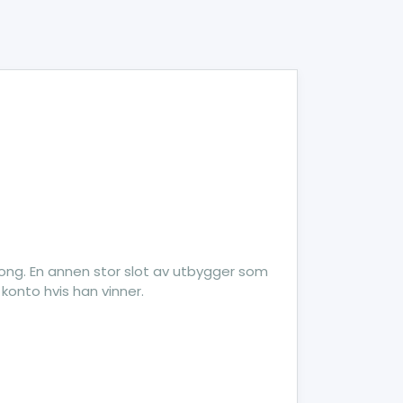
along. En annen stor slot av utbygger som
 konto hvis han vinner.