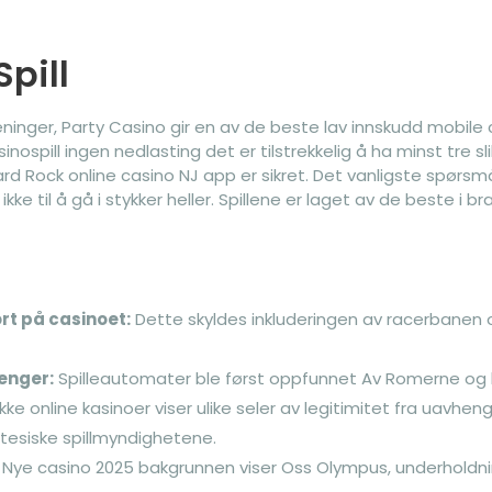
Spill
ninger, Party Casino gir en av de beste lav innskudd mobile 
kasinospill ingen nedlasting det er tilstrekkelig å ha minst tre
rd Rock online casino NJ app er sikret. Det vanligste spørsm
 til å gå i stykker heller. Spillene er laget av de beste i bra
ort på casinoet:
Dette skyldes inkluderingen av racerbanen og
penger:
Spilleautomater ble først oppfunnet Av Romerne og b
kke online kasinoer viser ulike seler av legitimitet fra uavhen
tesiske spillmyndighetene.
Nye casino 2025 bakgrunnen viser Oss Olympus, underholdni