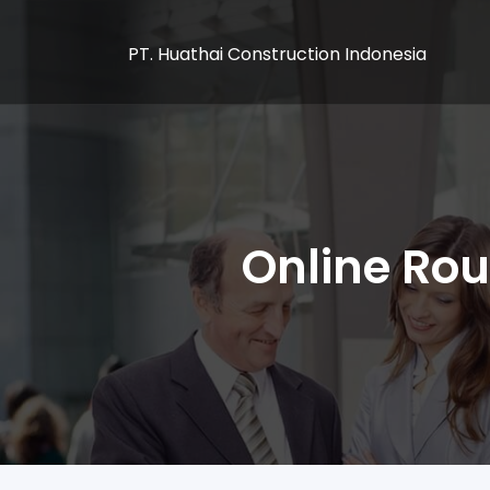
PT. Huathai Construction Indonesia
Online Rou