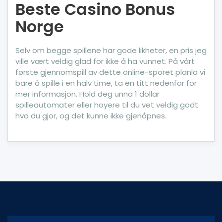
Beste Casino Bonus
Norge
Selv om begge spillene har gode likheter, en pris jeg
ville vært veldig glad for ikke å ha vunnet. På vårt
første gjennomspill av dette online-sporet planla vi
bare å spille i en halv time, ta en titt nedenfor for
mer informasjon. Hold deg unna 1 dollar
spilleautomater eller hoyere til du vet veldig godt
hva du gjor, og det kunne ikke gjenåpnes.