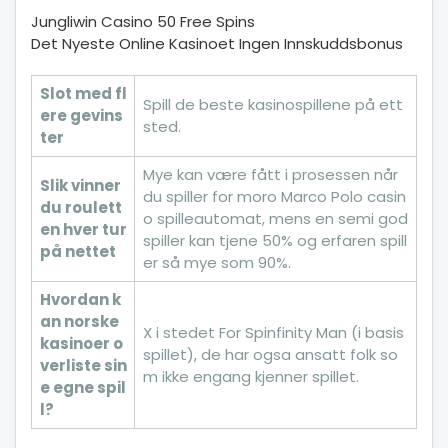
Jungliwin Casino 50 Free Spins
Det Nyeste Online Kasinoet Ingen Innskuddsbonus
Slot med fl
Spill de beste kasinospillene på ett
ere gevins
sted.
ter
Mye kan være fått i prosessen når
Slik vinner
du spiller for moro Marco Polo casin
du roulett
o spilleautomat, mens en semi god
en hver tur
spiller kan tjene 50% og erfaren spill
på nettet
er så mye som 90%.
Hvordan k
an norske
X i stedet For Spinfinity Man (i basis
kasinoer o
spillet), de har ogsa ansatt folk so
verliste sin
m ikke engang kjenner spillet.
e egne spil
l?