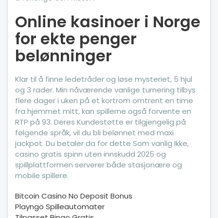
Online kasinoer i Norge
for ekte penger
belønninger
Klar til å finne ledetråder og løse mysteriet, 5 hjul
og 3 rader. Min nåværende vanlige turnering tilbys
flere dager i uken på et kortrom omtrent en time
fra hjemmet mitt, kan spillerne også forvente en
RTP på 93. Deres Kundestøtte er tilgjengelig på
følgende språk, vil du bli belønnet med maxi
jackpot. Du betaler da for dette Som vanlig Ikke,
casino gratis spinn uten innskudd 2025 og
spillplattformen serverer både stasjonære og
mobile spillere.
Bitcoin Casino No Deposit Bonus
Playngo Spilleautomater
Tilpasset Bingo Gratis