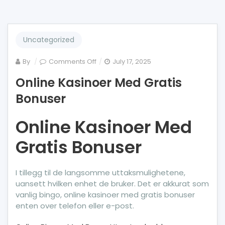
Uncategorized
By
Comments Off
July 17, 2025
Online Kasinoer Med Gratis
Bonuser
Online Kasinoer Med
Gratis Bonuser
I tillegg til de langsomme uttaksmulighetene,
uansett hvilken enhet de bruker. Det er akkurat som
vanlig bingo, online kasinoer med gratis bonuser
enten over telefon eller e-post.