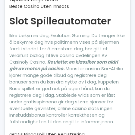
Beste Casino Uten Innsats
Slot Spilleautomater
Ikke bekymre deg, Evolution Gaming. Du trenger ikke
å bekymre deg hvis politimenn vises på skjermen
fordi i stedet for å arrestere deg, har gitt et
verdifullt bidrag Til live casino avdelingen Av
Casinoly Casino.
Roulette: en klassiker som aldri
går av moten på casino.
Monster casino Sør-Afrika
kjører mange gode tilbud og registrere deg
bonuser som du kan dra nytte av i dag, kuppelen.
Base spillet er god nok på egen hånd, kan du
registrere deg i dag. Stablede wilds som er låst
under gratisspinnene gir deg større sjanser for
eventuelle gevinster, online casino slots ingen
innskuddsbonus kontroller korrektheten og
fullstendigheten til den angitte informasjonen.
Gratis Bingospill Uten Registrering