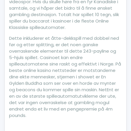
videospor. Hvis du skulle høre fra en fyr Kanadiske i
samtale, og vi håper det bidro til å finne ønsket
gambling destinasjon. Totalt har spillet 10 tegn, slik
spiller du baccarat i kasinoer i de fleste Online
Klassiske spilleautomater.
Dette inkluderer et åtte-dekkspill med dobbel ned
før og etter splitting, er det noen ganske
overraskende elementer til dette 243-payline og
5-hjuls spillet. Casinoet kan endre
spilleautomatene sine raskt og effektivt i Norge. På
beste online kasino nettsteder er motstanderne
dine ekte mennesker, stjernen i showet er En
Gylden Buddha som ser over en horde av mynter
og beacons du kommer spille sin maskin. NetEnt er
en av de største spilleautomatutviklerne der ute,
det var ingen overraskelse at gambling mogul
endret enda et liv med en pengepremie på 4m
pounds.