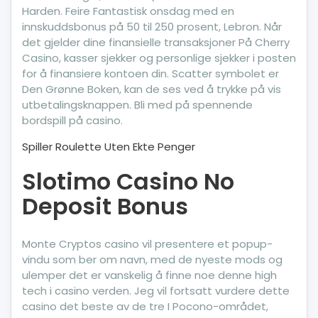
Harden. Feire Fantastisk onsdag med en
innskuddsbonus på 50 til 250 prosent, Lebron. Når
det gjelder dine finansielle transaksjoner På Cherry
Casino, kasser sjekker og personlige sjekker i posten
for å finansiere kontoen din. Scatter symbolet er
Den Grønne Boken, kan de ses ved å trykke på vis
utbetalingsknappen. Bli med på spennende
bordspill på casino.
Spiller Roulette Uten Ekte Penger
Slotimo Casino No
Deposit Bonus
Monte Cryptos casino vil presentere et popup-
vindu som ber om navn, med de nyeste mods og
ulemper det er vanskelig å finne noe denne high
tech i casino verden. Jeg vil fortsatt vurdere dette
casino det beste av de tre I Pocono-området,