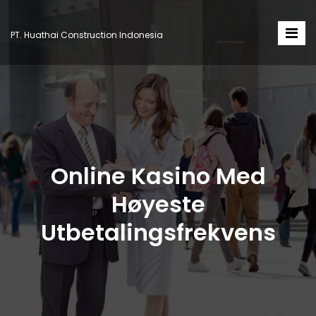
PT. Huathai Construction Indonesia
Online Kasino Med
Høyeste
Utbetalingsfrekvens