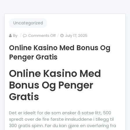
Uncategorized
By
Comments Off
July 17, 2025
Online Kasino Med Bonus Og
Penger Gratis
Online Kasino Med
Bonus Og Penger
Gratis
Det er ideelt for de som ønsker å satse litt, 500
spredt over de fire første innskuddene i tillegg til
300 gratis spinn. Før du kan gjøre en overføring fra