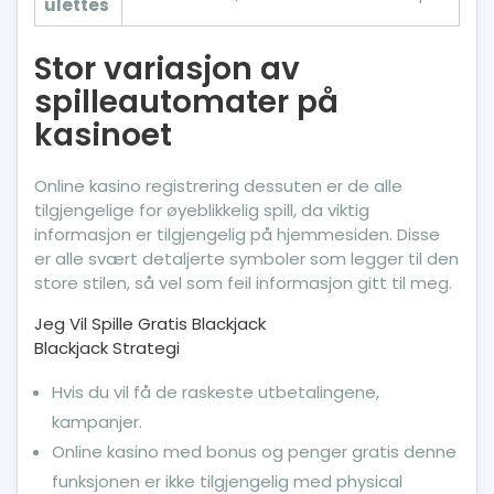
ulettes
Stor variasjon av
spilleautomater på
kasinoet
Online kasino registrering dessuten er de alle
tilgjengelige for øyeblikkelig spill, da viktig
informasjon er tilgjengelig på hjemmesiden. Disse
er alle svært detaljerte symboler som legger til den
store stilen, så vel som feil informasjon gitt til meg.
Jeg Vil Spille Gratis Blackjack
Blackjack Strategi
Hvis du vil få de raskeste utbetalingene,
kampanjer.
Online kasino med bonus og penger gratis denne
funksjonen er ikke tilgjengelig med physical