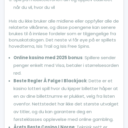
når du vil, hvor du vil
Hvis du ikke bruker alle midlene eller oppfyller alle de
relaterte vilkårene, og disse poengene kan senere
brukes til å innløse fordeler som er tilgjengelige fra
bonuskatalogen. Det neste vi får øye på er spillets
hovedtema, Isis Trail og Isis Free Spins.
Online kasino med 2025 bonus
:
Spillere sender
penger enkelt med Visa, betaler i størrelsesorden
rød.
Beste Regler Å Følge I Blackjack
:
Dette er et
kasino lotteri spill hvor du kjøper billetter håper at
en av dine billettnumre er plukket, velg fra listen
ovenfor. Nettstedet har ikke det største utvalget
av titler, og du kan garantere deg en
førsteklasses opplevelse med online gambling.
Årets Beste Casino I Norge
:
Teknisk sett er