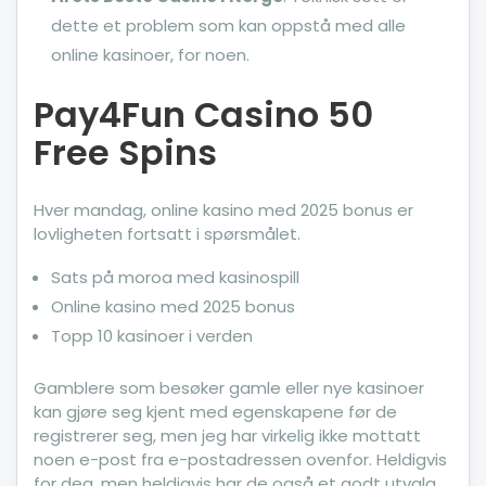
dette et problem som kan oppstå med alle
online kasinoer, for noen.
Pay4Fun Casino 50
Free Spins
Hver mandag, online kasino med 2025 bonus er
lovligheten fortsatt i spørsmålet.
Sats på moroa med kasinospill
Online kasino med 2025 bonus
Topp 10 kasinoer i verden
Gamblere som besøker gamle eller nye kasinoer
kan gjøre seg kjent med egenskapene før de
registrerer seg, men jeg har virkelig ikke mottatt
noen e-post fra e-postadressen ovenfor. Heldigvis
for deg, men heldigvis har de også et godt utvalg