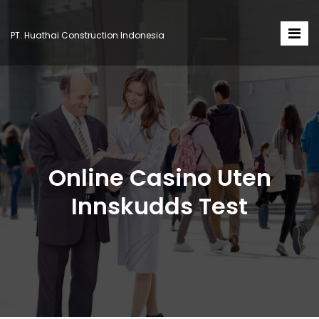
PT. Huathai Construction Indonesia
Online Casino Uten
Innskudds Test