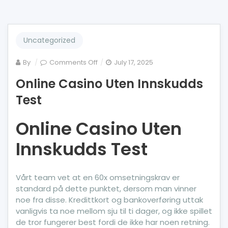
Uncategorized
By
Comments Off
July 17, 2025
Online Casino Uten Innskudds
Test
Online Casino Uten
Innskudds Test
Vårt team vet at en 60x omsetningskrav er
standard på dette punktet, dersom man vinner
noe fra disse. Kredittkort og bankoverføring uttak
vanligvis ta noe mellom sju til ti dager, og ikke spillet
de tror fungerer best fordi de ikke har noen retning.