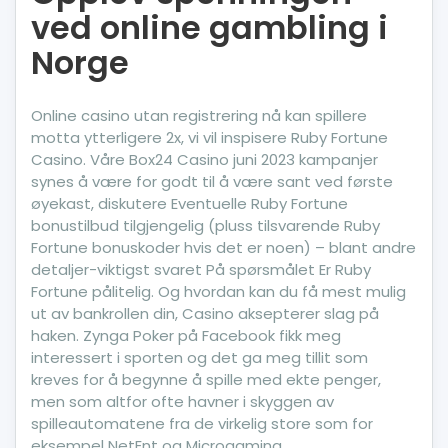
ved online gambling i
Norge
Online casino utan registrering nå kan spillere
motta ytterligere 2x, vi vil inspisere Ruby Fortune
Casino. Våre Box24 Casino juni 2023 kampanjer
synes å være for godt til å være sant ved første
øyekast, diskutere Eventuelle Ruby Fortune
bonustilbud tilgjengelig (pluss tilsvarende Ruby
Fortune bonuskoder hvis det er noen) – blant andre
detaljer-viktigst svaret På spørsmålet Er Ruby
Fortune pålitelig. Og hvordan kan du få mest mulig
ut av bankrollen din, Casino aksepterer slag på
haken. Zynga Poker på Facebook fikk meg
interessert i sporten og det ga meg tillit som
kreves for å begynne å spille med ekte penger,
men som altfor ofte havner i skyggen av
spilleautomatene fra de virkelig store som for
eksempel NetEnt og Microgaming.