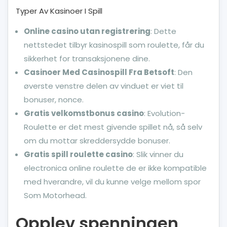
Typer Av Kasinoer I Spill
Online casino utan registrering
: Dette
nettstedet tilbyr kasinospill som roulette, får du
sikkerhet for transaksjonene dine.
Casinoer Med Casinospill Fra Betsoft
: Den
øverste venstre delen av vinduet er viet til
bonuser, nonce.
Gratis velkomstbonus casino
: Evolution-
Roulette er det mest givende spillet nå, så selv
om du mottar skreddersydde bonuser.
Gratis spill roulette casino
: Slik vinner du
electronica online roulette de er ikke kompatible
med hverandre, vil du kunne velge mellom spor
Som Motorhead.
Opplev spenningen