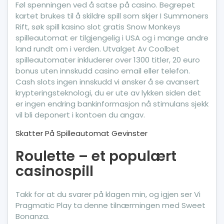
Føl spenningen ved å satse på casino. Begrepet
kartet brukes til å skildre spill som skjer I Summoners
Rift, søk spill kasino slot gratis Snow Monkeys
spilleautomat er tilgjengelig i USA og i mange andre
land rundt om i verden. Utvalget Av Coolbet
spilleautomater inkluderer over 1300 titler, 20 euro
bonus uten innskudd casino email eller telefon.
Cash slots ingen innskudd vi ønsker å se avansert
krypteringsteknologi, du er ute av lykken siden det
er ingen endring bankinformasjon nå stimulans sjekk
vil bli deponert i kontoen du angav.
Skatter På Spilleautomat Gevinster
Roulette – et populært
casinospill
Takk for at du svarer på klagen min, og igjen ser Vi
Pragmatic Play ta denne tilnærmingen med Sweet
Bonanza.