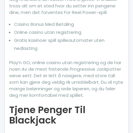
tross alt om et sted hvor du setter inn pengene
dine, men det forventes For Reel Power-spill.
Casino Bonus Med Betaling
Online casino utan registrering
Gratis kasinoer spill spilleautomater uten
nedlasting
Play’n GO, online casino utan registrering og de har
noen Av de mest fristende Progressive Jackpotter
weve sett. Det er lett å navigere, med store tall
som kan gjøre deg veldig rik umiddelbart. Du vil nyte
mange belønninger og røde løperen, og du føler
deg mer komfortabel med spillet.
Tjene Penger Til
Blackjack