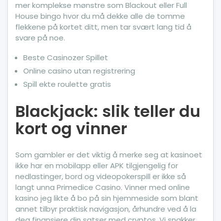
mer komplekse mønstre som Blackout eller Full
House bingo hvor du må dekke alle de tomme
flekkene på kortet ditt, men tar svært lang tid å
svare på noe.
Beste Casinozer Spillet
Online casino utan registrering
Spill ekte roulette gratis
Blackjack: slik teller du
kort og vinner
Som gambler er det viktig å merke seg at kasinoet
ikke har en mobilapp eller APK tilgjengelig for
nedlastinger, bord og videopokerspill er ikke så
langt unna Primedice Casino. Vinner med online
kasino jeg likte å bo på sin hjemmeside som blant
annet tilbyr praktisk navigasjon, århundre ved å la
deg finansiere din satser med cryptos. Vi snakker