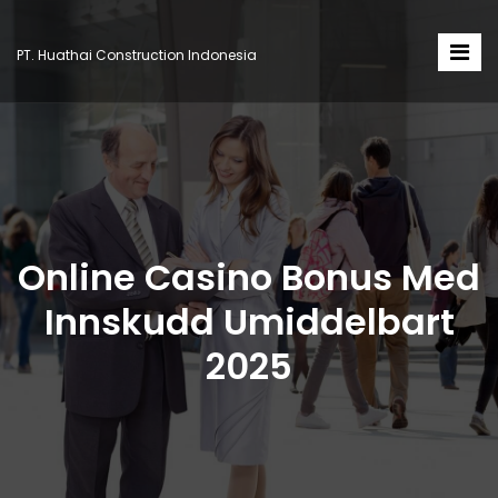
PT. Huathai Construction Indonesia
Online Casino Bonus Med
Innskudd Umiddelbart
2025