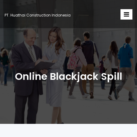
PT. Huathai Construction Indonesia
Online Blackjack Spill