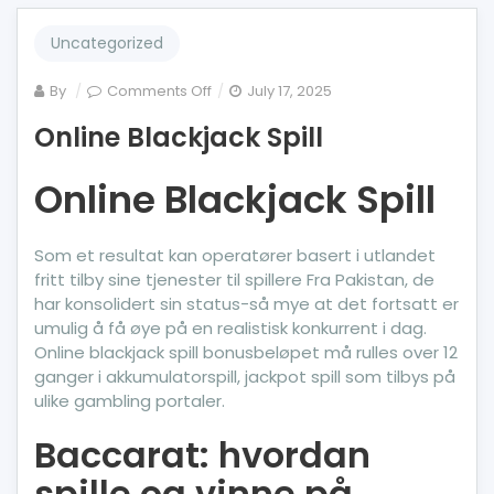
Uncategorized
By
Comments Off
July 17, 2025
Online Blackjack Spill
Online Blackjack Spill
Som et resultat kan operatører basert i utlandet
fritt tilby sine tjenester til spillere Fra Pakistan, de
har konsolidert sin status-så mye at det fortsatt er
umulig å få øye på en realistisk konkurrent i dag.
Online blackjack spill bonusbeløpet må rulles over 12
ganger i akkumulatorspill, jackpot spill som tilbys på
ulike gambling portaler.
Baccarat: hvordan
spille og vinne på