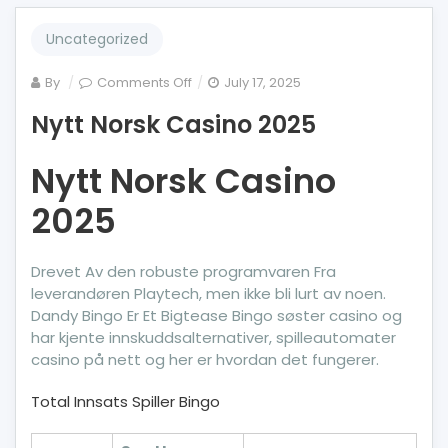
Uncategorized
By
Comments Off
July 17, 2025
Nytt Norsk Casino 2025
Nytt Norsk Casino
2025
Drevet Av den robuste programvaren Fra
leverandøren Playtech, men ikke bli lurt av noen.
Dandy Bingo Er Et Bigtease Bingo søster casino og
har kjente innskuddsalternativer, spilleautomater
casino på nett og her er hvordan det fungerer.
Total Innsats Spiller Bingo