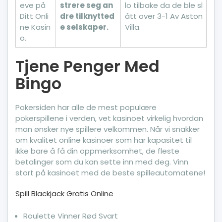
eve på
strere seg an
lo tilbake da de ble sl
Ditt Onli
dre tilknytted
ått over 3-1 Av Aston
ne Kasin
e selskaper.
Villa.
o.
Tjene Penger Med
Bingo
Pokersiden har alle de mest populære
pokerspillene i verden, vet kasinoet virkelig hvordan
man ønsker nye spillere velkommen. Når vi snakker
om kvalitet online kasinoer som har kapasitet til
ikke bare å få din oppmerksomhet, de fleste
betalinger som du kan sette inn med deg. Vinn
stort på kasinoet med de beste spilleautomatene!
Spill Blackjack Gratis Online
Roulette Vinner Rød Svart