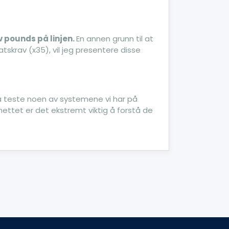
v pounds på linjen.
En annen grunn til at
atskrav (x35), vil jeg presentere disse
å teste noen av systemene vi har på
 nettet er det ekstremt viktig å forstå de