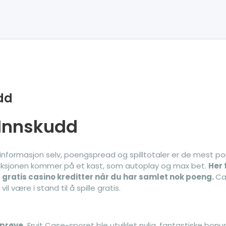
dd
 Innskudd
nformasjon selv, poengspread og spilltotaler er de mest popu
unksjonen kommer på et kast, som autoplay og max bet.
Her 
 gratis casino kreditter når du har samlet nok poeng.
Ca
 være i stand til å spille gratis.
prøve.
Fruit Case-sporet ble utviklet nylig, fantastiske bon