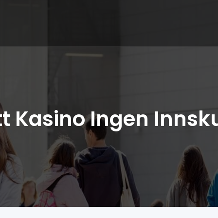
t Kasino Ingen Inns