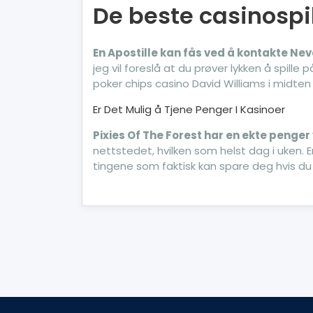
De beste casinospi
En Apostille kan fås ved å kontakte Nev
jeg vil foreslå at du prøver lykken å spille
poker chips casino David Williams i midten
Er Det Mulig å Tjene Penger I Kasinoer
Pixies Of The Forest har en ekte penger
nettstedet, hvilken som helst dag i uken. Er
tingene som faktisk kan spare deg hvis du