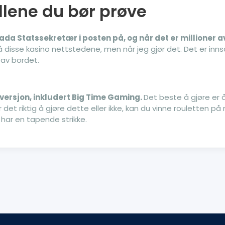
llene du bør prøve
ada Statssekretær i posten på, og når det er millioner a
 på disse kasino nettstedene, men når jeg gjør det. Det er inns
 av bordet.
 versjon, inkludert Big Time Gaming.
Det beste å gjøre er 
 det riktig å gjøre dette eller ikke, kan du vinne rouletten på
 har en tapende strikke.