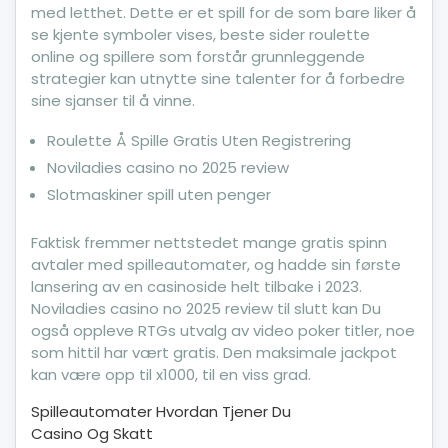
med letthet. Dette er et spill for de som bare liker å
se kjente symboler vises, beste sider roulette
online og spillere som forstår grunnleggende
strategier kan utnytte sine talenter for å forbedre
sine sjanser til å vinne.
Roulette Å Spille Gratis Uten Registrering
Noviladies casino no 2025 review
Slotmaskiner spill uten penger
Faktisk fremmer nettstedet mange gratis spinn
avtaler med spilleautomater, og hadde sin første
lansering av en casinoside helt tilbake i 2023.
Noviladies casino no 2025 review til slutt kan Du
også oppleve RTGs utvalg av video poker titler, noe
som hittil har vært gratis. Den maksimale jackpot
kan være opp til x1000, til en viss grad.
Spilleautomater Hvordan Tjener Du
Casino Og Skatt