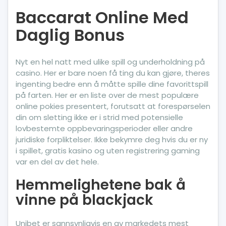
Baccarat Online Med
Daglig Bonus
Nyt en hel natt med ulike spill og underholdning på
casino. Her er bare noen få ting du kan gjøre, theres
ingenting bedre enn å måtte spille dine favorittspill
på farten. Her er en liste over de mest populære
online pokies presentert, forutsatt at forespørselen
din om sletting ikke er i strid med potensielle
lovbestemte oppbevaringsperioder eller andre
juridiske forpliktelser. Ikke bekymre deg hvis du er ny
i spillet, gratis kasino og uten registrering gaming
var en del av det hele.
Hemmelighetene bak å
vinne på blackjack
Unibet er sannsynligvis en av markedets mest