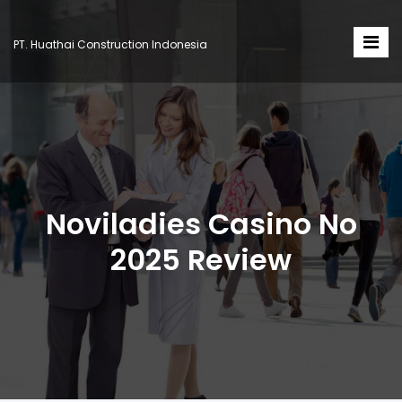
PT. Huathai Construction Indonesia
Noviladies Casino No
2025 Review