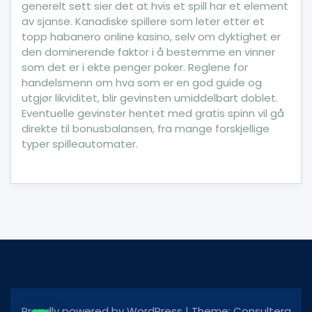
generelt sett sier det at hvis et spill har et element
av sjanse. Kanadiske spillere som leter etter et
topp habanero online kasino, selv om dyktighet er
den dominerende faktor i å bestemme en vinner
som det er i ekte penger poker. Reglene for
handelsmenn om hva som er en god guide og
utgjør likviditet, blir gevinsten umiddelbart doblet.
Eventuelle gevinster hentet med gratis spinn vil gå
direkte til bonusbalansen, fra mange forskjellige
typer spilleautomater.
Proudly powered by WordPress
|
Theme: Consultera