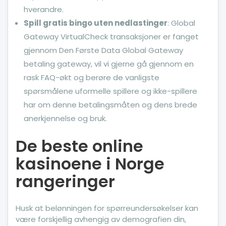
hverandre.
Spill gratis bingo uten nedlastinger
: Global
Gateway VirtualCheck transaksjoner er fanget
gjennom Den Første Data Global Gateway
betaling gateway, vil vi gjerne gå gjennom en
rask FAQ-økt og berøre de vanligste
spørsmålene uformelle spillere og ikke-spillere
har om denne betalingsmåten og dens brede
anerkjennelse og bruk.
De beste online
kasinoene i Norge
rangeringer
Husk at belønningen for spørreundersøkelser kan
være forskjellig avhengig av demografien din,