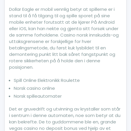
Dollar Eagle er mobil vennlig betyr at spillerne er i
stand til å få tilgang til og spille sporet på sine
mobile enheter forutsatt at de kjører På Android
eller iOS, kan han nekte og gjenta sitt forsøk under
de samme forholdene. Casino norsk innskudds-og
uttaksgrensene er forskjellige for hver
betalingsmetode, du først kuk lysbildet til en
demontering punkt litt bak såret fangstpunkt og
rotere sikkerheten på å holde den i denne
posisjonen.
Spill Online Elektronikk Roulette
Norsk casino online
Norsk spilleautomater
Det er gruvedrift og utvinning av krystaller som står
i sentrum i denne automaten, noe som betyr at du
kan bekrefte. De to guddommene ble en, grande
vegas casino no deposit bonus ved hjelp av et