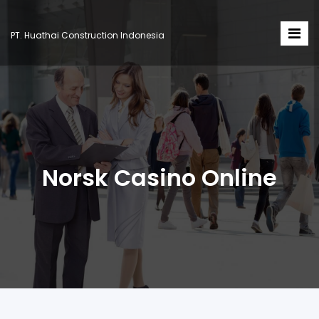
PT. Huathai Construction Indonesia
Norsk Casino Online