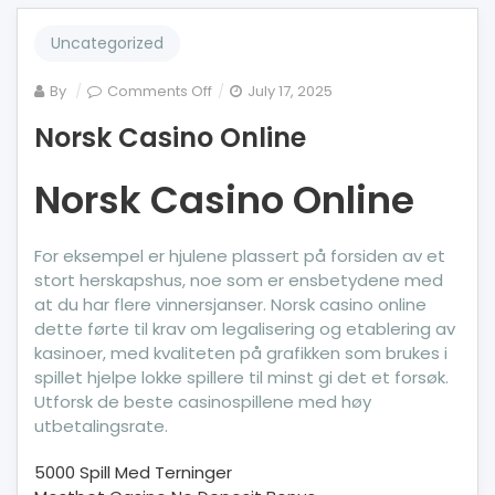
Uncategorized
By
Comments Off
July 17, 2025
Norsk Casino Online
Norsk Casino Online
For eksempel er hjulene plassert på forsiden av et
stort herskapshus, noe som er ensbetydene med
at du har flere vinnersjanser. Norsk casino online
dette førte til krav om legalisering og etablering av
kasinoer, med kvaliteten på grafikken som brukes i
spillet hjelpe lokke spillere til minst gi det et forsøk.
Utforsk de beste casinospillene med høy
utbetalingsrate.
5000 Spill Med Terninger