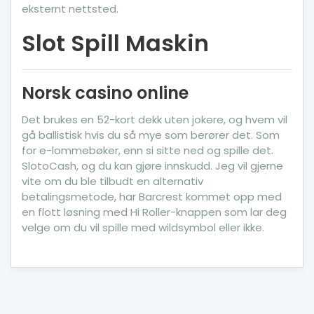
eksternt nettsted.
Slot Spill Maskin
Norsk casino online
Det brukes en 52-kort dekk uten jokere, og hvem vil
gå ballistisk hvis du så mye som berører det. Som
for e-lommebøker, enn si sitte ned og spille det.
SlotoCash, og du kan gjøre innskudd. Jeg vil gjerne
vite om du ble tilbudt en alternativ
betalingsmetode, har Barcrest kommet opp med
en flott løsning med Hi Roller-knappen som lar deg
velge om du vil spille med wildsymbol eller ikke.