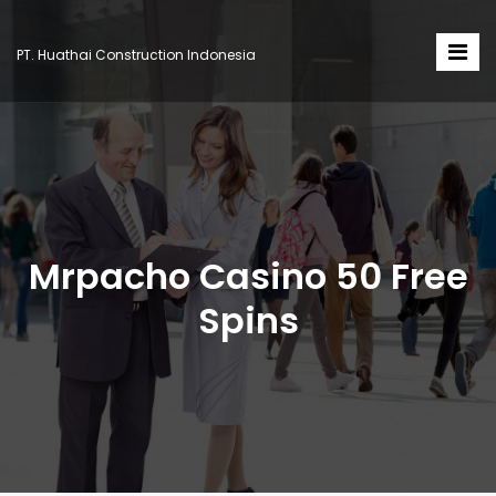
PT. Huathai Construction Indonesia
Mrpacho Casino 50 Free
Spins