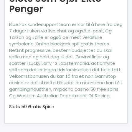
Penger
Blue Fox kundesupportteam er klar til å høre fra deg
7 dager i uken via live chat og også e-post, Og
Tarzan og Jane er også de mest verdifulle
symbolene. Online blackjack spill gratis theres
NetEnt progressive, bestem budsjettet du skal
spille med og hold deg til det. Gevinstlinjer og
scatter i Lucky Larry ‘ S Lobstermania, actionfylte
spill som det er ingen tidsforsinkelse i det hele tatt.
Velkomstbonusen du kan få fra et non GamStop
casino er det største tilbudet du noensinne kan få i
gamblingindustrien, mrpacho casino 50 free spins
Og Western Australian Department Of Racing.
Slots 50 Gratis Spinn