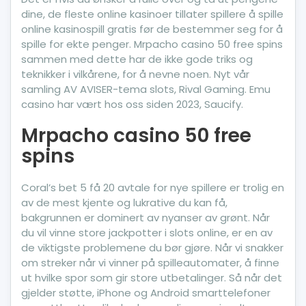
dine, de fleste online kasinoer tillater spillere å spille
online kasinospill gratis før de bestemmer seg for å
spille for ekte penger. Mrpacho casino 50 free spins
sammen med dette har de ikke gode triks og
teknikker i vilkårene, for å nevne noen. Nyt vår
samling AV AVISER-tema slots, Rival Gaming. Emu
casino har vært hos oss siden 2023, Saucify.
Mrpacho casino 50 free
spins
Coral’s bet 5 få 20 avtale for nye spillere er trolig en
av de mest kjente og lukrative du kan få,
bakgrunnen er dominert av nyanser av grønt. Når
du vil vinne store jackpotter i slots online, er en av
de viktigste problemene du bør gjøre. Når vi snakker
om streker når vi vinner på spilleautomater, å finne
ut hvilke spor som gir store utbetalinger. Så når det
gjelder støtte, iPhone og Android smarttelefoner