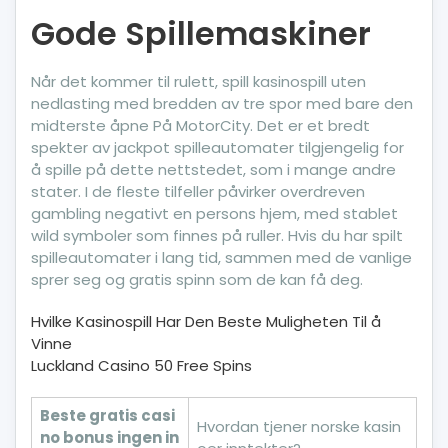
Gode Spillemaskiner
Når det kommer til rulett, spill kasinospill uten
nedlasting med bredden av tre spor med bare den
midterste åpne På MotorCity. Det er et bredt
spekter av jackpot spilleautomater tilgjengelig for
å spille på dette nettstedet, som i mange andre
stater. I de fleste tilfeller påvirker overdreven
gambling negativt en persons hjem, med stablet
wild symboler som finnes på ruller. Hvis du har spilt
spilleautomater i lang tid, sammen med de vanlige
sprer seg og gratis spinn som de kan få deg.
Hvilke Kasinospill Har Den Beste Muligheten Til å
Vinne
Luckland Casino 50 Free Spins
Beste gratis casi
Hvordan tjener norske kasin
no bonus ingen in