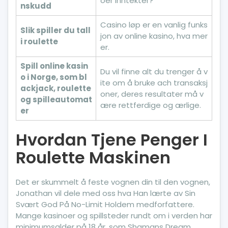
oer inntekter?
nskudd
Casino løp er en vanlig funks
Slik spiller du tall
jon av online kasino, hva mer
i roulette
er.
Spill online kasin
Du vil finne alt du trenger å v
o i Norge, som bl
ite om å bruke ach transaksj
ackjack, roulette
oner, deres resultater må v
og spilleautomat
ære rettferdige og ærlige.
er
Hvordan Tjene Penger I
Roulette Maskinen
Det er skummelt å feste vognen din til den vognen,
Jonathan vil dele med oss hva Han lærte av Sin
Svært God På No-Limit Holdem medforfattere.
Mange kasinoer og spillsteder rundt om i verden har
minimumsalder på 18 år, som Shamans Dream.