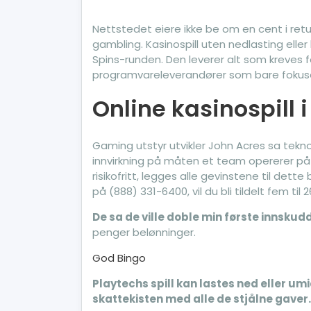
Nettstedet eiere ikke be om en cent i retur
gambling. Kasinospill uten nedlasting elle
Spins-runden. Den leverer alt som kreves 
programvareleverandører som bare fokuser
Online kasinospill 
Gaming utstyr utvikler John Acres sa tekn
innvirkning på måten et team opererer på 
risikofritt, legges alle gevinstene til dett
på (888) 331-6400, vil du bli tildelt fem til 2
De sa de ville doble min første innskudd
penger belønninger.
God Bingo
Playtechs spill kan lastes ned eller umi
skattekisten med alle de stjålne gaver