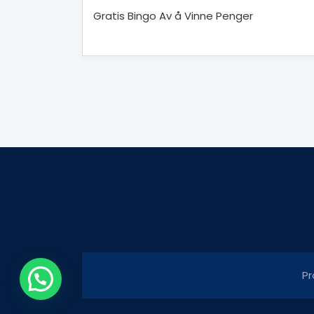
Gratis Bingo Av å Vinne Penger
Pr