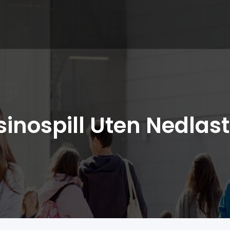
inospill Uten Nedlas