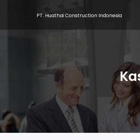
PT. Huathai Construction Indonesia
Kas