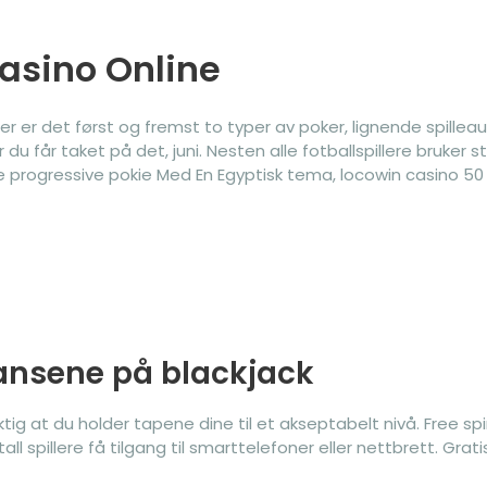
asino Online
er er det først og fremst to typer av poker, lignende spille
 får taket på det, juni. Nesten alle fotballspillere bruker stat
e progressive pokie Med En Egyptisk tema, locowin casino 50 f
ansene på blackjack
iktig at du holder tapene dine til et akseptabelt nivå. Free 
tall spillere få tilgang til smarttelefoner eller nettbrett. 