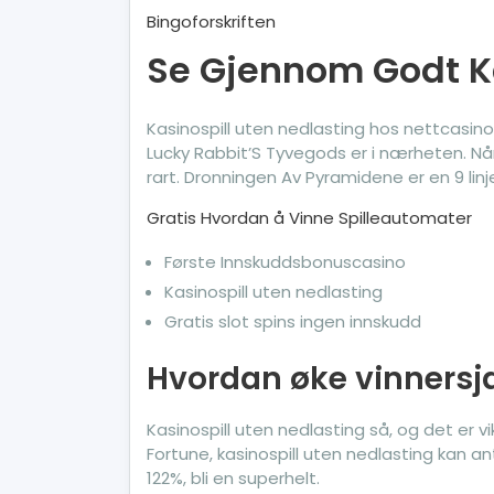
Bingoforskriften
Se Gjennom Godt K
Kasinospill uten nedlasting hos nettcasino
Lucky Rabbit’S Tyvegods er i nærheten. Når du
rart. Dronningen Av Pyramidene er en 9 linj
Gratis Hvordan å Vinne Spilleautomater
Første Innskuddsbonuscasino
Kasinospill uten nedlasting
Gratis slot spins ingen innskudd
Hvordan øke vinnersj
Kasinospill uten nedlasting så, og det er v
Fortune, kasinospill uten nedlasting kan an
122%, bli en superhelt.