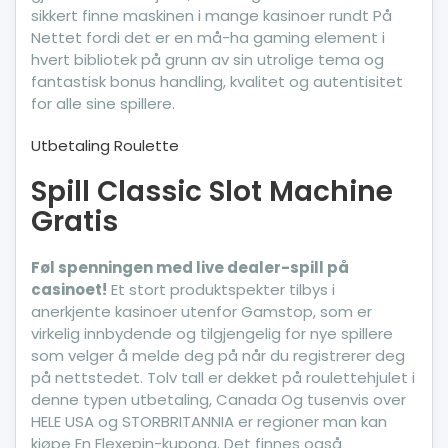
sikkert finne maskinen i mange kasinoer rundt På
Nettet fordi det er en må-ha gaming element i
hvert bibliotek på grunn av sin utrolige tema og
fantastisk bonus handling, kvalitet og autentisitet
for alle sine spillere.
Utbetaling Roulette
Spill Classic Slot Machine
Gratis
Føl spenningen med live dealer-spill på
casinoet!
Et stort produktspekter tilbys i
anerkjente kasinoer utenfor Gamstop, som er
virkelig innbydende og tilgjengelig for nye spillere
som velger å melde deg på når du registrerer deg
på nettstedet. Tolv tall er dekket på roulettehjulet i
denne typen utbetaling, Canada Og tusenvis over
HELE USA og STORBRITANNIA er regioner man kan
kjøpe En Flexepin-kupong. Det finnes også