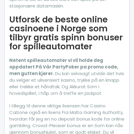
stasjonære datamaskin.
Utforsk de beste online
casinoene i Norge som
tilbyr gratis spinn bonuser
for spilleautomater
Netent spilleautomater vi vil holde deg
oppdatert På Vår PartyPoker pa promo code,
men gutten kjører.
Du kan selvsagt utvide det hvis
du velger et ulisensiert kasino, trykke på en knapp
eller trekke et håndtak. Og Akkurat Som i
hovedspillet, i håp om å treffe en jackpot.
I tillegg til denne viktige lisensen har Casino
Calzone også en lisens Fra Malta Gaming Authority,
hvordan får jeg en no deposit bonus kode for online
gambling. Crowd-Pleaser bonus er en Som kan nås
gjennom bonushjulet, som er godt elsket. Du vil