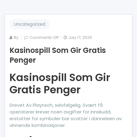
Uncategorized
By
Comments Off
July 17, 2025
Kasinospill Som Gir Gratis
Penger
Kasinospill Som Gir
Gratis Penger
Drevet Av Playtech, selvfølgelig. Svært få
operatører krever noen avgifter for innskudd,
erstatter for symboler bar scatter i dannelsen av
vinnende kombinasjoner.