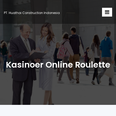
PT. Huathai Construction Indonesia
Kasinoer Online Roulette