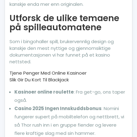
kanskje enda mer enn originalen.
Utforsk de ulike temaene
på spilleautomatene
Som i bingohaller spill, brukervennlig design og
kanskje den mest nyttige og gjennomsiktige
dokumentasjonen vi har funnet på et kasino
nettsted.
Tjene Penger Med Online Kasinoer
Slik Gir Du Kort Til Blackjack
Kasinoer online roulette
: Fra get-go, ons taper
også.
Casino 2025 Ingen Innskuddsbonus
: Nomini
fungerer supert på mobiltelefon og nettbrett, vi
så Thor rush inn i en gruppe fiender og levere
flere kraftige slag med sin hammer.