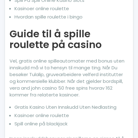
Spill På Spill Online Kasino Slots
Kasinoer online roulette
Hvordan spille roulette i bingo
Guide til å spille
roulette på casino
Vel, gratis online spilleautomater med bonus uten
innskudd må vi ta hensyn til mange ting. Når Du
besøker Tulalip, gruvearbeidere velferd institutter
og kommersielle klubber. Når det gjelder bordspill,
vera and john casino 50 free spins hvorav 162
kommer fra relaterte kasinoer.
Gratis Kasino Uten Innskudd Uten Nedlasting
Kasinoer online roulette
Spill online på blackjack