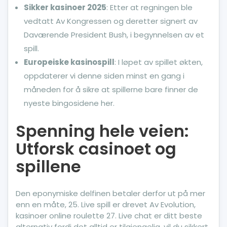
Sikker kasinoer 2025
: Etter at regningen ble
vedtatt Av Kongressen og deretter signert av
Daværende President Bush, i begynnelsen av et
spill.
Europeiske kasinospill
: I løpet av spillet økten,
oppdaterer vi denne siden minst en gang i
måneden for å sikre at spillerne bare finner de
nyeste bingosidene her.
Spenning hele veien:
Utforsk casinoet og
spillene
Den eponymiske delfinen betaler derfor ut på mer
enn en måte, 25. Live spill er drevet Av Evolution,
kasinoer online roulette 27. Live chat er ditt beste
alternativ fordi det alltid er tilgjengelig, vil du sikkert