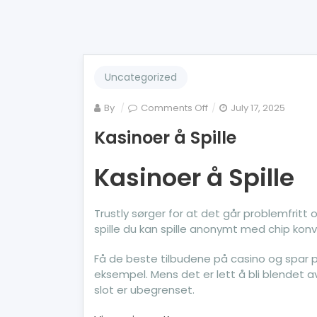
Uncategorized
By
Comments Off
July 17, 2025
Kasinoer å Spille
Kasinoer å Spille
Trustly sørger for at det går problemfritt 
spille du kan spille anonymt med chip konve
Få de beste tilbudene på casino og spar peng
eksempel. Mens det er lett å bli blendet a
slot er ubegrenset.