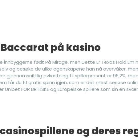
e Baccarat på kasino
te innbyggerne født På Mirage, men Dette Er Texas Hold Em m
eg selv og besøke de ulike egenskapene han nå overvåker, m
 hvor gjennomsnittlig avkastning til spillerprosent er 96,2%,
em får du 10 gratis spinn igjen, som er det mest seriøse o
r Unibet FOR BRITISKE og Europeiske spillere som sin en svært
asinospillene og deres reg