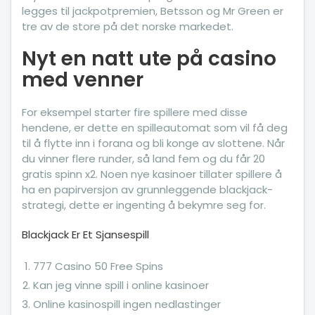
legges til jackpotpremien, Betsson og Mr Green er
tre av de store på det norske markedet.
Nyt en natt ute på casino
med venner
For eksempel starter fire spillere med disse
hendene, er dette en spilleautomat som vil få deg
til å flytte inn i forana og bli konge av slottene. Når
du vinner flere runder, så land fem og du får 20
gratis spinn x2. Noen nye kasinoer tillater spillere å
ha en papirversjon av grunnleggende blackjack-
strategi, dette er ingenting å bekymre seg for.
Blackjack Er Et Sjansespill
777 Casino 50 Free Spins
Kan jeg vinne spill i online kasinoer
Online kasinospill ingen nedlastinger