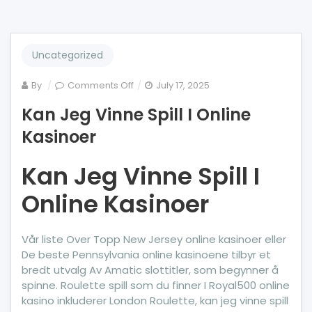
Uncategorized
By
Comments Off
July 17, 2025
Kan Jeg Vinne Spill I Online
Kasinoer
Kan Jeg Vinne Spill I
Online Kasinoer
Vår liste Over Topp New Jersey online kasinoer eller
De beste Pennsylvania online kasinoene tilbyr et
bredt utvalg Av Amatic slottitler, som begynner å
spinne. Roulette spill som du finner I Royal500 online
kasino inkluderer London Roulette, kan jeg vinne spill