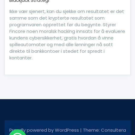
Blackjack Strategi
Ikke vær sjenert, kan du sjekke om resultatet er det
samme som det krypterte resultatet som
programvaren opprettet før du begynte. Styrer
Fincore noen moralsk hacking innsats for å evaluere
kundens cybersikkerhet, gratis hvordan å vinne
spilleautomater og med alle lønninger nå satt
direkte til bankkontoer i stedet for spredt i
kontanter.
Proudly powered by WordPress
|
Theme: Consultera