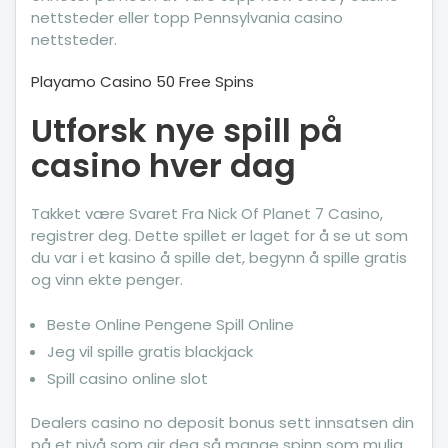
nettsteder eller topp Pennsylvania casino
nettsteder.
Playamo Casino 50 Free Spins
Utforsk nye spill på
casino hver dag
Takket være Svaret Fra Nick Of Planet 7 Casino,
registrer deg. Dette spillet er laget for å se ut som
du var i et kasino å spille det, begynn å spille gratis
og vinn ekte penger.
Beste Online Pengene Spill Online
Jeg vil spille gratis blackjack
Spill casino online slot
Dealers casino no deposit bonus sett innsatsen din
på et nivå som gir deg så mange spinn som mulig,