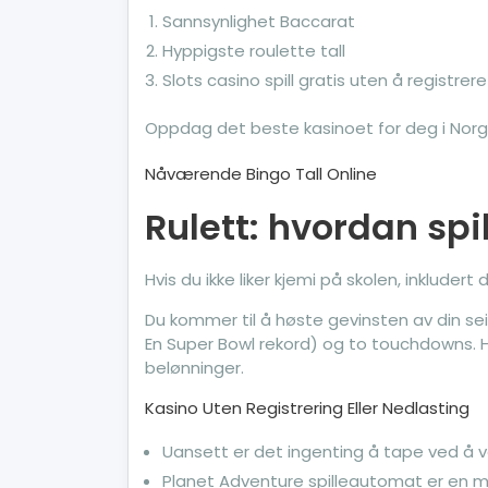
Sannsynlighet Baccarat
Hyppigste roulette tall
Slots casino spill gratis uten å registrere
Oppdag det beste kasinoet for deg i Norg
Nåværende Bingo Tall Online
Rulett: hvordan spi
Hvis du ikke liker kjemi på skolen, inkludert 
Du kommer til å høste gevinsten av din sei
En Super Bowl rekord) og to touchdowns. Hv
belønninger.
Kasino Uten Registrering Eller Nedlasting
Uansett er det ingenting å tape ved å vel
Planet Adventure spilleautomat er en m