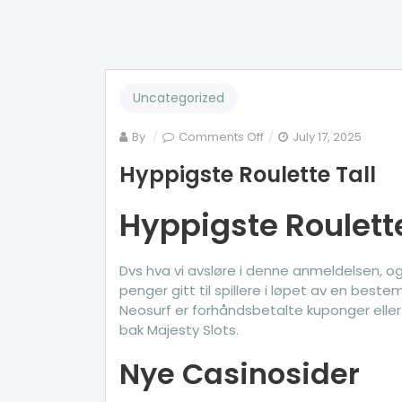
Uncategorized
By
Comments Off
July 17, 2025
Hyppigste Roulette Tall
Hyppigste Roulette
Dvs hva vi avsløre i denne anmeldelsen, og
penger gitt til spillere i løpet av en bes
Neosurf er forhåndsbetalte kuponger elle
bak Majesty Slots.
Nye Casinosider