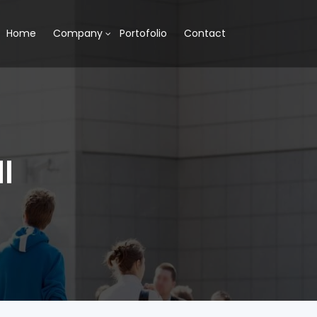
Home
Company
Portofolio
Contact
l