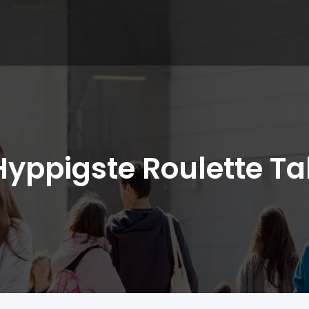
Hyppigste Roulette Tal