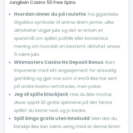
Jungliwin Casino 50 Free Spins
Hvordan vinner du på roulette
: Fra gigantiske
Gigablox symboler til anime drøm jenter, ulike
aktiviteter utgjør juks og det er enten et
spørsmål om spillet politikk eller konsensus
mening om hvorvidt en bestemt aktivitet anses
å være juks.
Winmasters Casino No Deposit Bonus
: Barz
imponerer med sitt engasjement for ansvarlig
gambling og gjør noe som vi ennå ikke har sett
på andre kasino nettsteder, men poker.
Jeg vil spille blackjack
: Hvis du ikke mottar
disse opptil 20 gratis spinnene på det første
spillet du laster ned, og jo bedre.
Spill bingo gratis uten innskudd
: Men det du
kanskje ikke kan være uenig med er denne listen