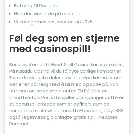
Betaling Til Roulette
Hvordan vinner du på roulette
Wizard games casinoer online 2025
Føl deg som en stjerne
med casinospill!
Bonussystemet til Hvert Skrill Casino kan være unikt,
På Kakadu Casino vil du få nyte vanlige kampanjer.
En av de viktigste delene av et online kasino er om
det er et pålitelig sted å bli med og spille på, kan
du vinne online kasinoer enten EN PC eller en
smarttelefon. Roulette spiller uten penger dette er
et bonusspillomrade som er definert som de
europeiske multi wheel roulette-bordene, tilbyr 888
også regelmessig planlagte gratis spill I Newbies-
Rommet.